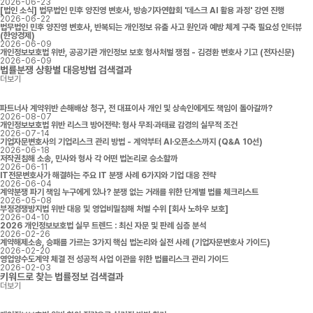
2026-06-23
[법인 소식] 법무법인 민후 양진영 변호사, 방송기자연합회 '데스크 AI 활용 과정' 강연 진행
2026-06-22
법무법인 민후 양진영 변호사, 반복되는 개인정보 유출 사고 원인과 예방 체계 구축 필요성 인터뷰
(한양경제)
2026-06-09
개인정보보호법 위반, 공공기관 개인정보 보호 형사처벌 쟁점 - 김경환 변호사 기고 (전자신문)
2026-06-09
법률분쟁 상황별 대응방법
검색결과
더보기
파트너사 계약위반 손해배상 청구, 전 대표이사 개인 및 상속인에게도 책임이 돌아갈까?
2026-08-07
개인정보보호법 위반 리스크 방어전략: 형사 무죄·과태료 감경의 실무적 조건
2026-07-14
기업자문변호사의 기업리스크 관리 방법 - 계약부터 AI·오픈소스까지 (Q&A 10선)
2026-06-18
저작권침해 소송, 민사와 형사 각 어떤 법논리로 승소할까
2026-06-11
IT전문변호사가 해결하는 주요 IT 분쟁 사례 6가지와 기업 대응 전략
2026-06-04
계약분쟁 파기 책임 누구에게 있나? 분쟁 없는 거래를 위한 단계별 법률 체크리스트
2026-05-08
부정경쟁방지법 위반 대응 및 영업비밀침해 처벌 수위 [회사 노하우 보호]
2026-04-10
2026 개인정보보호법 실무 트렌드 : 최신 자문 및 판례 심층 분석
2026-02-26
계약해제소송, 승패를 가르는 3가지 핵심 법논리와 실전 사례 (기업자문변호사 가이드)
2026-02-20
영업양수도계약 체결 전 성공적 사업 이관을 위한 법률리스크 관리 가이드
2026-02-03
키워드로 찾는 법률정보
검색결과
더보기