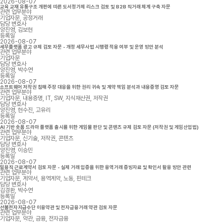
2026-08-07
교육 교재 유통구조 개편에 따른 도서정가제 리스크 검토 및 B2B 직거래 체계 구축 자문
관련 업무분야
기업자문, 공정거래
담당 변호사
양진영, 김보현
등록일
2026-08-07
세무플랫폼 광고 규제 검토 자문 - 개정 세무사법 시행령 적용 여부 및 운영 방안 분석
관련 업무분야
기업자문
담당 변호사
양진영, 박수연
등록일
2026-08-07
소프트웨어 저작권 침해 주장 대응을 위한 권리 귀속 및 계약 책임 분석과 내용증명 검토 자문
관련 업무분야
기업자문, 내용증명, IT, SW, 지식재산권, 저작권
담당 변호사
양진영, 현수진, 고유리
등록일
2026-08-07
AI 기반 숏폼 드라마 플랫폼 출시를 위한 게임물 판단 및 콘텐츠 규제 검토 자문 (저작권 및 게임산업법)
관련 업무분야
기업자문, 신기술, 저작권, 콘텐츠
담당 변호사
양진영, 이승민
등록일
2026-08-07
일용직 근로계약서 검토 자문 - 실제 거래 입증을 위한 용역거래 증빙자료 및 확인서 활용 방안 관련
관련 업무분야
기업자문, 계약서, 용역계약, 노동, 핀테크
담당 변호사
김경환, 박수연
등록일
2026-08-07
선불전자지급수단 이용약관 및 전자금융거래 약관 검토 자문
관련 업무분야
기업자문, 약관, 금융, 전자금융