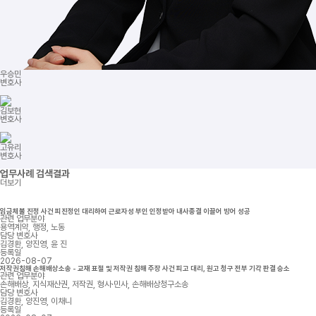
우승민
변호사
김보현
변호사
고유리
변호사
업무사례
검색결과
더보기
임금체불 진정 사건 피진정인 대리하여 근로자성 부인 인정받아 내사종결 이끌어 방어 성공
관련 업무분야
용역계약, 행정, 노동
담당 변호사
김경환, 양진영, 윤 진
등록일
2026-08-07
저작권침해 손해배상소송 - 교재 표절 및 저작권 침해 주장 사건 피고 대리, 원고 청구 전부 기각 판결 승소
관련 업무분야
손해배상, 지식재산권, 저작권, 형사·민사, 손해배상청구소송
담당 변호사
김경환, 양진영, 이채니
등록일