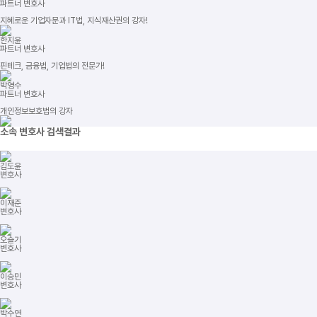
파트너 변호사
지혜로운 기업자문과 IT법, 지식재산권의 강자!
한지윤
파트너 변호사
핀테크, 금융법, 기업법의 전문가!
박영수
파트너 변호사
개인정보보호법의 강자
소속 변호사
검색결과
김도윤
변호사
이재준
변호사
오슬기
변호사
이승민
변호사
박수연