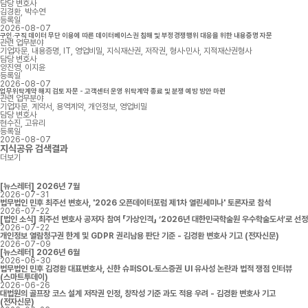
담당 변호사
김경환, 박수연
등록일
2026-08-07
구인·구직 데이터 무단 이용에 따른 데이터베이스권 침해 및 부정경쟁행위 대응을 위한 내용증명 자문
관련 업무분야
기업자문, 내용증명, IT, 영업비밀, 지식재산권, 저작권, 형사·민사, 지적재산권형사
담당 변호사
양진영, 이지윤
등록일
2026-08-07
업무위탁계약 해지 검토 자문 - 고객센터 운영 위탁계약 종료 및 분쟁 예방 방안 마련
관련 업무분야
기업자문, 계약서, 용역계약, 개인정보, 영업비밀
담당 변호사
현수진, 고유리
등록일
2026-08-07
지식공유
검색결과
더보기
[뉴스레터] 2026년 7월
2026-07-31
법무법인 민후 최주선 변호사, '2026 오픈데이터포럼 제1차 열린세미나' 토론자로 참석
2026-07-22
[법인 소식] 최주선 변호사 공저자 참여 「가상인격」 ‘2026년 대한민국학술원 우수학술도서’로 선정
2026-07-22
개인정보 열람청구권 한계 및 GDPR 권리남용 판단 기준 - 김경환 변호사 기고 (전자신문)
2026-07-09
[뉴스레터] 2026년 6월
2026-06-30
법무법인 민후 김경환 대표변호사, 신한 슈퍼SOL·토스증권 UI 유사성 논란과 법적 쟁점 인터뷰
(스마트투데이)
2026-06-26
대법원의 골프장 코스 설계 저작권 인정, 창작성 기준 과도 적용 우려 - 김경환 변호사 기고
(전자신문)