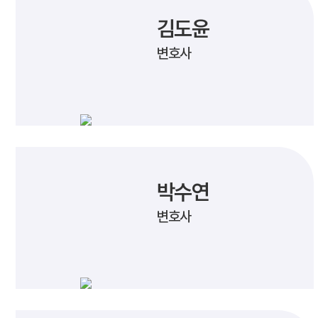
김도윤
변호사
박수연
변호사