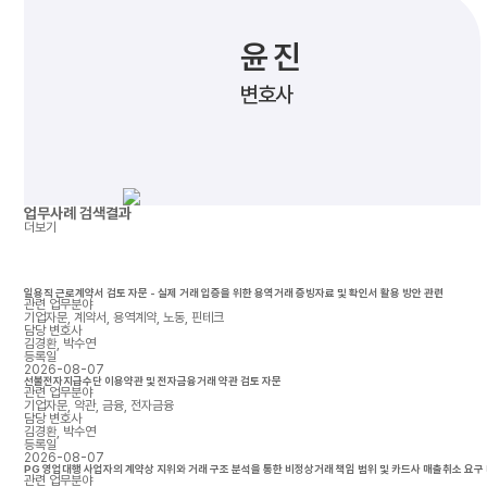
윤 진
변호사
업무사례
검색결과
더보기
일용직 근로계약서 검토 자문 - 실제 거래 입증을 위한 용역거래 증빙자료 및 확인서 활용 방안 관련
관련 업무분야
기업자문, 계약서, 용역계약, 노동, 핀테크
담당 변호사
김경환, 박수연
등록일
2026-08-07
선불전자지급수단 이용약관 및 전자금융거래 약관 검토 자문
관련 업무분야
기업자문, 약관, 금융, 전자금융
담당 변호사
김경환, 박수연
등록일
2026-08-07
PG 영업대행 사업자의 계약상 지위와 거래 구조 분석을 통한 비정상거래 책임 범위 및 카드사 매출취소 요구
관련 업무분야