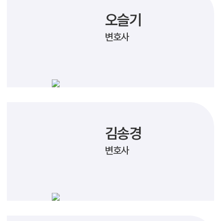
오슬기
변호사
김송경
변호사