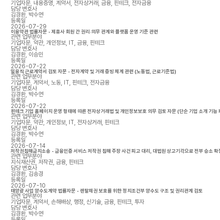
기업자문, 내용증명, 계약서, 전자상거래, 금융, 핀테크, 전자금융
담당 변호사
김경환, 박수연
등록일
2026-07-29
이용약관 법률자문 - 제휴사 회원 간 권리·의무 관계와 플랫폼 운영 기준 관련
관련 업무분야
기업자문, 약관, 개인정보, IT, 금융, 핀테크
담당 변호사
김경환, 이승민
등록일
2026-07-22
일용직 근로계약서 검토 자문 - 전자계약 및 거래 증빙 체계 관련 (노동법, 근로기준법)
관련 업무분야
기업자문, 계약서, 노동, IT, 핀테크, 전자금융
담당 변호사
김경환, 박수연
등록일
2026-07-22
핀테크 기업 홈페이지 운영 형태에 따른 전자상거래법 및 개인정보보호 의무 검토 자문 (단순 기업 소개 기능 
관련 업무분야
기업자문, 약관, 개인정보, IT, 전자상거래, 핀테크
담당 변호사
김경환, 박수연
등록일
2026-07-14
저작권침해금지소송 - 금융인증 서비스 저작권 침해 주장 사건 피고 대리, 대법원 상고기각으로 전부 승소 확
관련 업무분야
지식재산권, 저작권, 금융, 핀테크
담당 변호사
김경환, 김송경
등록일
2026-07-10
태양광 사업 양수도계약 법률자문 - 렌탈채권 보호를 위한 정지조건부 양수도 구조 및 권리관계 검토
관련 업무분야
기업자문, 계약서, 손해배상, 행정, 신기술, 금융, 핀테크, 투자
담당 변호사
김경환, 박수연
등록일