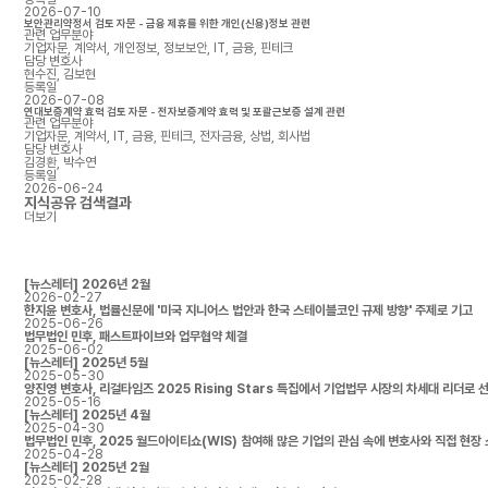
2026-07-10
보안관리약정서 검토 자문 - 금융 제휴를 위한 개인(신용)정보 관련
관련 업무분야
기업자문, 계약서, 개인정보, 정보보안, IT, 금융, 핀테크
담당 변호사
현수진, 김보현
등록일
2026-07-08
연대보증계약 효력 검토 자문 - 전자보증계약 효력 및 포괄근보증 설계 관련
관련 업무분야
기업자문, 계약서, IT, 금융, 핀테크, 전자금융, 상법, 회사법
담당 변호사
김경환, 박수연
등록일
2026-06-24
지식공유
검색결과
더보기
[뉴스레터] 2026년 2월
2026-02-27
한지윤 변호사, 법률신문에 '미국 지니어스 법안과 한국 스테이블코인 규제 방향' 주제로 기고
2025-06-26
법무법인 민후, 패스트파이브와 업무협약 체결
2025-06-02
[뉴스레터] 2025년 5월
2025-05-30
양진영 변호사, 리걸타임즈 2025 Rising Stars 특집에서 기업법무 시장의 차세대 리더로 
2025-05-16
[뉴스레터] 2025년 4월
2025-04-30
법무법인 민후, 2025 월드아이티쇼(WIS) 참여해 많은 기업의 관심 속에 변호사와 직접 현장
2025-04-28
[뉴스레터] 2025년 2월
2025-02-28