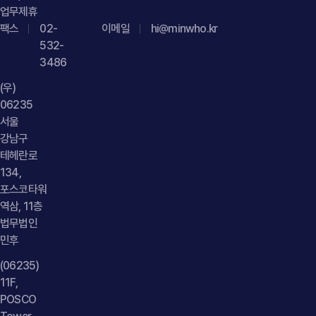
그렇지는 않습니다. 게시글의 내용이 객관적인 사실의 적시인지
업무제휴
팩스
단순한 의견이나 평가인지 소비자 정보 제공 등 공익적 목적이
02-
이메일
hi@minwho.kr
532-
있는지 허위사실이 포함되어 있는지 등을 종합적으로 검토해야
3486
합니다." } }] }
(우)
06235
서울
강남구
테헤란로
134,
포스코타워
역삼, 11층
법무법인
민후
(06235)
11F,
POSCO