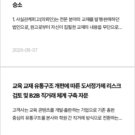
승소
1. 사실관계피고(의뢰인)는 전문 분야의 교재를 발행·판매하던
법인으로, 원고로부터 자신이 집필한 교재의 내용을 무단으로
사용하여 저작권을 침해하였다는 이유로 소송을
제기당하였습니다. 원고는 피고가 과거 발행한 교재를
2026-08-07
표절하였음을 인정하고 출판을 중단하기로 하였음에도 이후
다시 유사한 교재를 발행하였다며, 해당 교재의 발행·판매
금지와 회수·폐기, 손해배상을 함께 청구하였습니다.피고는
원고가 제출한 표절검사 프로그램 결과와 과거 운영위원회 논의
등을 근거로 저작권 침해 및 과거 조치 위반을 주장하는 소송에
교육 교재 유통구조 개편에 따른 도서정가제 리스크
대응하기 위해 법무법인 민후를 선임였고, 본 법인은 저작권
검토 및 B2B 직거래 체계 구축 자문
침해가 성립하지 않는다는 점과 과거 운영위원회 의결이 원고
주장과 같은 법적 효력을 갖지 않는다는 점 등을 중심으로
고객사는 교육 콘텐츠를 개발·출판하는 기업으로 기존 총판
적극적인 법률 대응을 수행하였습니다.2. 이 사건의 주요
중심의 유통구조를 본사와 학원 간 직거래 방식으로 전환하는
쟁점이 사건의 핵심 쟁점은 전문 분야 교재 사이에 존재하는
과정에서 해당 거래가 도서정가제에 적합한지에 관한
유사한 내용이 저작권법상 보호되는 창작적 표현의 복제에
법률자문을 요청하였습니다.법무법인 민후는 출판문화산업