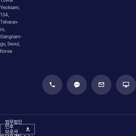
Tower
Yeoksam,
134,
Teheran-
ro,
Gangnam-
gu, Seoul,
Korea
법무법인
민후
브로셔