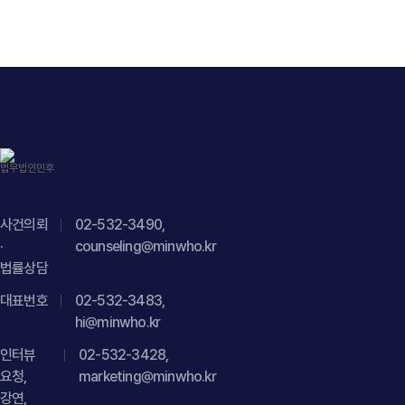
https://minwho.kr/images/common/logo.png" } },
"headline": "소비자의 온라인 게시 예고와 관련한 명예훼손
"mainEntityOfPage": { "@type": "WebPage", "@id": "
법적 쟁점 및 소비자분쟁 대응방안 검토 자문", "description":
https://minwho.kr/kr/business/business_case_view.php?
"소비자 민원 대응 및 온라인 명예훼손 분쟁 예방에 관한
idx=48123" } } { "@context": " https://schema.org",
법률자문을 진행하였습니다.", "datePublished": "2026-07-
"@type": "FAQPage", "mainEntity": [{ "@type": "Question",
29", "author": { "@type": "Person", "name": "양진영, 현수진",
"name": "PG 영업대행사도 비정상거래가 발생하면
"jobTitle": "Attorney at Law", "url": "
매출취소나 손해배상 책임을 부담할 수 있나요?",
https://minwho.kr/kr/company/lawyer.php?idx=12" },
"acceptedAnswer": { "@type": "Answer", "text": "반드시
"publisher": { "@type": "Organization", "name": "법무법인",
그렇지는 않습니다. PG 영업대행사의 계약상 역할, 실제 거래
"logo": { "@type": "ImageObject", "url": "
운영 방식, 매출과 수익의 귀속 구조, 거래를 설계·운영한 주체
사건의뢰
02-532-3490,
https://minwho.kr/images/common/logo.png" } },
등을 종합적으로 검토해야 책임 여부를 판단할 수 있습니다." }
·
counseling@minwho.kr
"mainEntityOfPage": { "@type": "WebPage", "@id": "
}] }
법률상담
https://minwho.kr/kr/business/business_case_view.php?
대표번호
idx=48122" } } { "@context": " https://schema.org",
02-532-3483,
hi@minwho.kr
"@type": "FAQPage", "mainEntity": [{ "@type": "Question",
"name": "소비자가 온라인 커뮤니티에 기업을 비판하는 글을
인터뷰
02-532-3428,
올리면 바로 명예훼손으로 처벌할 수 있나요?",
요청,
marketing@minwho.kr
"acceptedAnswer": { "@type": "Answer", "text": "반드시
강연,