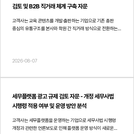
대응하기 위해 법무법인 민후를 선임였고, 본 법인은 저작권
검토 및 B2B 직거래 체계 구축 자문
침해가 성립하지 않는다는 점과 과거 운영위원회 의결이 원고
주장과 같은 법적 효력을 갖지 않는다는 점 등을 중심으로
고객사는 교육 콘텐츠를 개발·출판하는 기업으로 기존 총판
적극적인 법률 대응을 수행하였습니다.2. 이 사건의 주요
중심의 유통구조를 본사와 학원 간 직거래 방식으로 전환하는
쟁점이 사건의 핵심 쟁점은 전문 분야 교재 사이에 존재하는
과정에서 해당 거래가 도서정가제에 적합한지에 관한
유사한 내용이 저작권법상 보호되는 창작적 표현의 복제에
법률자문을 요청하였습니다.법무법인 민후는 출판문화산업
해당하는지 여부였습니다. 동일한 학문 분야에서는 공통된
진흥법상 도서정가제의 적용 범위와 사업자 간 거래의 법적
개념과 설계기준, 전문용어 등을 사용할 수밖에 없는 만큼,
성격을 중심으로 의견을 제공하였습니다. 특히 출판사가 학원과
2026-08-07
표현의 유사성만으로 저작권 침해를 인정할 수 있는지가 중요한
같은 사업자에게 도매 방식으로 교재를 공급하는 거래와 최종
판단 대상이 되었습니다. 특히 원고가 제출한 표절검사
소비자인 학생에게 판매하는 거래를 구분하여 검토하고 사업자
프로그램 결과가 저작권 침해를 인정하는 직접적인 증거가 될
간 정상적인 도소매 공급거래에 해당하는 경우에는
수 있는지 여부도 주요한 쟁점이었습니다.아울러 과거 피고
도서정가제의 적용 범위와 책임 구조가 어떻게 달라질 수
내부 운영위원회의 의결이 장래 교재 발행을 영구적으로
세무플랫폼 광고 규제 검토 자문 - 개정 세무사법
있는지를 분석하였습니다. 또한 학원이 사업자 거래처로
제한하는 법적 합의 또는 계약으로 볼 수 있는지 여부 역시
시행령 적용 여부 및 운영 방안 분석
인정되기 위해 필요한 사업성, 재판매 목적, 사업자등록 및
중요한 쟁점이었습니다. 원고는 이를 근거로 피고의 재출간이
세금계산서 발행 등 거래의 실질을 입증할 수 있는 요소를 함께
약정 위반이라고 주장하였으나, 해당 의결의 법적 성격과
고객사는 세무플랫폼을 운영하는 기업으로 세무사법 시행령
검토하여 직거래 정책이 적법하게 운영될 수 있는 기준을
효력이 집중적으로 다투어졌습니다.3. 법무법인 민후의 법적
개정과 관련한 언론보도로 인해 플랫폼 운영 방식이 새로운
제시하였습니다.아울러 학생 대상 판매 과정에서 도서정가제
주장과 조력운영위원회 의결만으로 장래 출판을 금지하는 법적