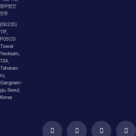
법무법인
민후
(06235)
11F,
POSCO
Tower
Yeoksam,
134,
Teheran-
ro,
Gangnam-
gu, Seoul,
Korea