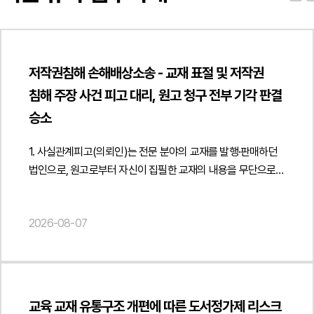
저작권침해 손해배상소송 - 교재 표절 및 저작권
침해 주장 사건 피고 대리, 원고 청구 전부 기각 판결
승소
1. 사실관계피고(의뢰인)는 전문 분야의 교재를 발행·판매하던
법인으로, 원고로부터 자신이 집필한 교재의 내용을 무단으로
사용하여 저작권을 침해하였다는 이유로 소송을
제기당하였습니다. 원고는 피고가 과거 발행한 교재를
2026-08-07
표절하였음을 인정하고 출판을 중단하기로 하였음에도 이후
다시 유사한 교재를 발행하였다며, 해당 교재의 발행·판매
금지와 회수·폐기, 손해배상을 함께 청구하였습니다.피고는
원고가 제출한 표절검사 프로그램 결과와 과거 운영위원회 논의
등을 근거로 저작권 침해 및 과거 조치 위반을 주장하는 소송에
교육 교재 유통구조 개편에 따른 도서정가제 리스크