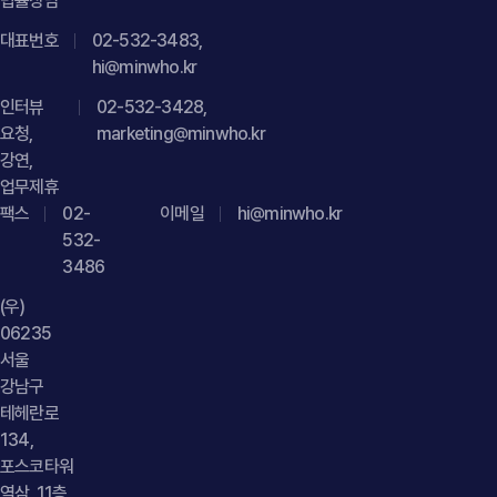
법률상담
"url": " https://minwho.kr/kr/company/lawyer.php?idx=12" },
대표번호
"publisher": { "@type": "Organization", "name": "법무법인",
02-532-3483,
hi@minwho.kr
"logo": { "@type": "ImageObject", "url": "
https://minwho.kr/images/common/logo.png" } },
인터뷰
02-532-3428,
"mainEntityOfPage": { "@type": "WebPage", "@id": "
요청,
marketing@minwho.kr
https://minwho.kr/kr/business/business_case_view.php?
강연,
idx=48124" } } { "@context": " https://schema.org",
업무제휴
팩스
"@type": "FAQPage", "mainEntity": [{ "@type": "Question",
02-
이메일
hi@minwho.kr
532-
"name": "직장 내 괴롭힘 신고인에게 권고사직을 제안하면
3486
바로 불이익조치로 인정되나요?", "acceptedAnswer": {
"@type": "Answer", "text": "반드시 그런 것은 아닙니다. 다만
(우)
신고 직후 권고사직을 진행하는 경우 불이익조치로 의심받을 수
06235
있으므로 신고와 무관한 객관적이고 독립적인 사유가 있음을
서울
강남구
입증할 수 있어야 합니다." } }] }
테헤란로
134,
포스코타워
역삼, 11층