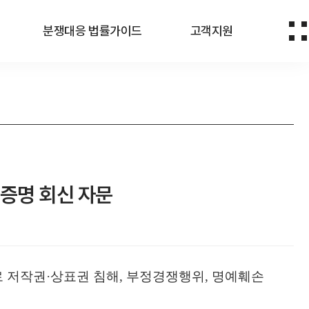
분쟁대응 법률가이드
고객지원
용증명 회신 자문
로 저작권·상표권 침해, 부정경쟁행위, 명예훼손