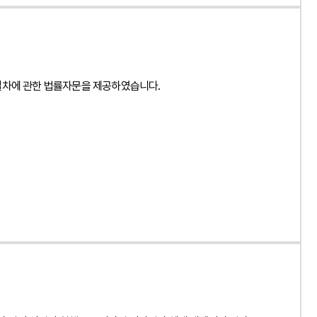
7", "author": { "@type": "Person", "name":
nization", "name": "법무법인", "logo": { "@type": "ImageObject",
ness_case_view.php?idx=48139" } } { "@context": "
면 저작권자가 확정된 것으로 봐야 하나요?", "acceptedAnswer": {
절차에 관한 법률자문을 제공하였습니다.