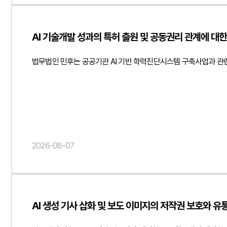
"description": "소프트웨어 저작권 침해 주장에 대한 내용증명 대응 및 계약
"양진영, 현수진", "jobTitle": "Attorney at Law", "url": " https://m
AI 기술개발 성과의 특허 출원 및 공동권리 관계에 대
"url": " https://minwho.kr/images/common/logo.png" } }, "mainEnti
https://schema.org", "@type": "FAQPage", "mainEnti
법무법인 민후는 공공기관 AI 기반 학력진단시스템 구축사업과 관
"@type": "Answer", "text": "저작권 등록은 등록된 권리자를
2026-08-07
AI 생성 기사 삽화 및 보도 이미지의 저작권 보호와 유