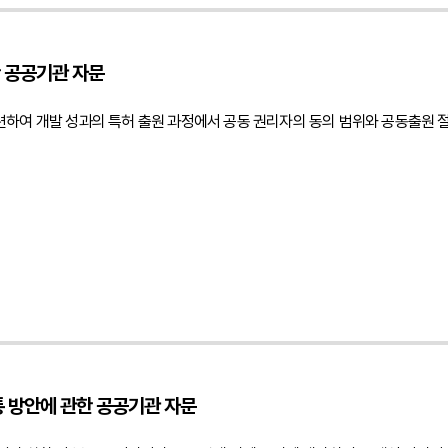
상 면책 검토에 관한 법률자문을 진행하였습니다.", "datePublished": "2026-08-0
inwho.kr/kr/company/lawyer.php?idx=12" }, "publisher": { "@type": "Orga
한 공공기관 자문
tyOfPage": { "@type": "WebPage", "@id": " https://minwho.kr/kr/business/busi
ty": [{ "@type": "Question", "name": "상대방이 소프트웨어 저작권을 등록했다
련하여 개발 성과의 특허 출원 과정에서 공동 권리자의 동의 범위와 공동출원 
 추정하는 효력이 있을 뿐 실제 권리 귀속을 확정하는 것은 아닙니다." } }] }
통 방안에 관한 공공기관 자문