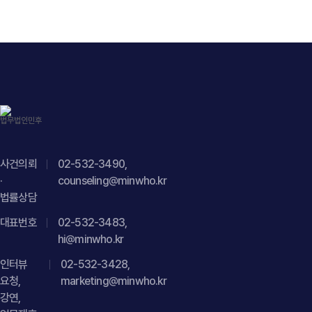
정비에 관한 법률자문을 진행하였습니다.", "datePublished":
있는지 허위사실이 포함되어 있는지 등을 종합적으로 검토해야
"2026-07-28", "author": { "@type": "Person", "name":
합니다." } }] }
"김경환, 현수진", "jobTitle": "Attorney at Law", "url": "
https://minwho.kr/kr/company/lawyer.php?idx=11" },
"publisher": { "@type": "Organization", "name": "법무법인",
"logo": { "@type": "ImageObject", "url": "
https://minwho.kr/images/common/logo.png" } },
"mainEntityOfPage": { "@type": "WebPage", "@id": "
https://minwho.kr/kr/business/business_case_view.php?
사건의뢰
02-532-3490,
idx=48120" } } { "@context": " https://schema.org",
·
counseling@minwho.kr
"@type": "FAQPage", "mainEntity": [{ "@type": "Question",
법률상담
"name": "해외 직원의 개인정보를 국내 본사에서 직접
대표번호
02-532-3483,
관리하려면 어떤 문서를 준비해야 하나요?",
hi@minwho.kr
"acceptedAnswer": { "@type": "Answer", "text": "해외
인터뷰
02-532-3428,
직원의 개인정보를 국내 본사에서 수집·관리하거나
요청,
marketing@minwho.kr
국외이전하는 경우에는 개인정보 수집·이용 동의, 국외이전
강연,
동의, DPA, DPIA, TIA 등 필요한 개인정보보호 문서를