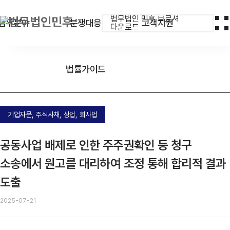
법무법인 민후 브로셔
업무분야
분쟁대응
고객지원
다운로드
법률가이드
기업자문, 주식사채, 상법, 회사법
공동사업 배제로 인한 주주권확인 등 청구
소송에서 원고를 대리하여 조정 통해 합리적 결과
도출
2025-07-21