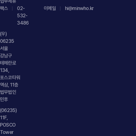
업무제휴
마련하는 것이 바람직합니다." } }] }
팩스
02-
이메일
hi@minwho.kr
532-
3486
(우)
06235
서울
강남구
테헤란로
134,
포스코타워
역삼, 11층
법무법인
민후
(06235)
11F,
POSCO
Tower