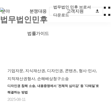
법무법인 민후 브로셔
무분야
분쟁대응
고객지원
다운로드
법률가이드
기업자문, 지식재산권, 디자인권, 콘텐츠, 형사·민사,
지적재산권형사, 손해배상청구소송
디자인권 침해 소송, 내용증명에서 '전체적 심미감' 등 '디테일'로
해결하는 방법
2025-08-11