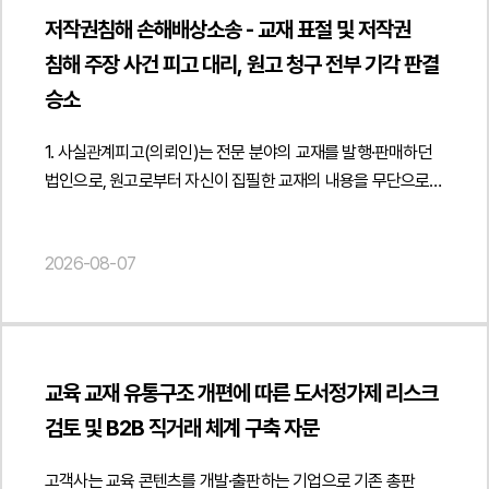
저작권침해 손해배상소송 - 교재 표절 및 저작권
침해 주장 사건 피고 대리, 원고 청구 전부 기각 판결
승소
1. 사실관계피고(의뢰인)는 전문 분야의 교재를 발행·판매하던
법인으로, 원고로부터 자신이 집필한 교재의 내용을 무단으로
사용하여 저작권을 침해하였다는 이유로 소송을
제기당하였습니다. 원고는 피고가 과거 발행한 교재를
2026-08-07
표절하였음을 인정하고 출판을 중단하기로 하였음에도 이후
다시 유사한 교재를 발행하였다며, 해당 교재의 발행·판매
금지와 회수·폐기, 손해배상을 함께 청구하였습니다.피고는
원고가 제출한 표절검사 프로그램 결과와 과거 운영위원회 논의
등을 근거로 저작권 침해 및 과거 조치 위반을 주장하는 소송에
교육 교재 유통구조 개편에 따른 도서정가제 리스크
대응하기 위해 법무법인 민후를 선임였고, 본 법인은 저작권
검토 및 B2B 직거래 체계 구축 자문
침해가 성립하지 않는다는 점과 과거 운영위원회 의결이 원고
주장과 같은 법적 효력을 갖지 않는다는 점 등을 중심으로
고객사는 교육 콘텐츠를 개발·출판하는 기업으로 기존 총판