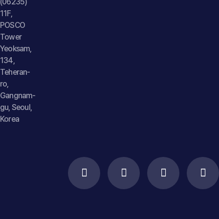
(06235)
11F,
POSCO
Tower
Yeoksam,
134,
Teheran-
ro,
Gangnam-
gu, Seoul,
Korea