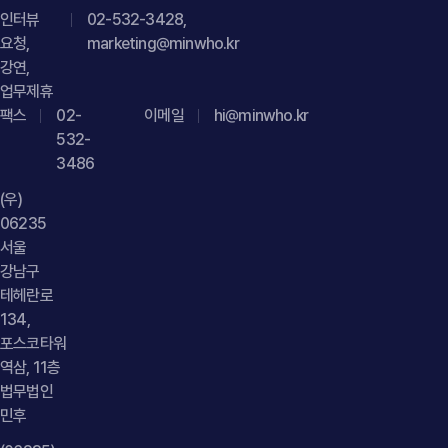
보유하고 있다면, 거래처가 허락 없이 해당 로고를 사용하거나
https://minwho.kr/kr/business/business_case_view.php?
인터뷰
02-532-3428,
상표 등록 이후에도 계속 사용하는 경우 상표권침해금지청구와
idx=48125" } } { "@context": " https://schema.org",
요청,
marketing@minwho.kr
손해배상청구가 가능합니다. 또한 거래 과정에서 제공한
"@type": "FAQPage", "mainEntity": [{ "@type": "Question",
강연,
디자인이나 브랜드 아이디어를 무단으로 사용하는 행위는
"name": "공공데이터 플랫폼을 통해 불특정 다수가 데이터를
업무제휴
부정경쟁행위에 해당할 수 있어, 사용 중단과 손해배상 등 법적
팩스
내려받는 경우에도 개인정보 제3자 제공 동의를 받을 수
02-
이메일
hi@minwho.kr
구제를 받을 수 있습니다." } }] }
532-
있나요?", "acceptedAnswer": { "@type": "Answer", "text":
3486
"제공받는 자를 특정하기 어려운 경우에는 범위와 유형을
구체적으로 고지하는 방식으로 개인정보 제공 절차를 운영할 수
(우)
있습니다." } }] }
06235
서울
강남구
테헤란로
134,
포스코타워
역삼, 11층
법무법인
민후