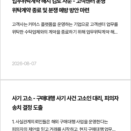
업무위탁계약 해지 검토 자문 - 고객센터 운영
"name": "AI 숏폼 드라마 플랫폼도 게임으로 분류될 수
침해가 인정될 수 있는 법적 근거와 권리 보호 방안을
전자금융서비스 운영 과정에서 발생할 수 있는 규제 리스크를
"Person", "name": "김경환", "jobTitle": "Attorney at Law",
있나요?", "acceptedAnswer": { "@type": "Answer", "text":
위탁계약 종료 및 분쟁 예방 방안 마련
종합적으로 검토하였습니다.아울러 경쟁사의 행위가 단순한
사전에 관리할 수 있도록 실무적인 의견을 제공하였습니다.
"url": " https://minwho.kr/kr/company/lawyer.php?idx=11" },
"단순히 영상을 시청하는 형태라면 영상 콘텐츠 플랫폼으로
데이터 활용을 넘어 고객사가 상당한 투자와 노력으로 구축한
법무법인 민후는 이번 자문을 통해 고객사가 전자금융거래 및
"publisher": { "@type": "Organization", "name": "법무법인",
평가될 수 있지만 이용자의 선택에 따라 스토리가 달라지고
고객사는 커머스 플랫폼을 운영하는 기업으로 고객센터 업무를
성과를 무단으로 이용하여 경제적 이익을 침해하는 행위로
선불전자지급수단 이용약관을 금융감독원 심사기준과 관련
"logo": { "@type": "ImageObject", "url": "
미션, 포인트, 보상 등 게임적 요소가 결합되는 경우에는
위탁한 수탁업체와의 계약을 종료하기 위해 업무위탁계약 해지
평가될 가능성이 있는지 검토하고 부정경쟁방지법상
법령에 맞게 정비하고 전자금융서비스 운영 과정에서 발생할 수
https://minwho.kr/images/common/logo.png" } },
게임산업법상 게임물로 판단될 가능성이 있습니다." } }] }
통지서 작성 및 계약 종료 절차에 관한 법률자문을
성과도용에 해당할 수 있는 요건과 향후 민사상 침해금지청구
있는 법적·규제상 리스크를 사전에 점검할 수 있도록
"mainEntityOfPage": { "@type": "WebPage", "@id": "
요청하였습니다.법무법인 민후는 업무위탁계약과
및 손해배상 청구 가능성을 함께 분석하였습니다. 또한 침해
지원하였습니다. { "@context": " https://schema.org",
https://minwho.kr/kr/business/business_case_view.php?
서비스수준협약의 내용을 중심으로 계약상 해지 사유가
사실을 입증하기 위한 게시물 비교자료와 데이터 수집 내역 등
"@type": "Article", "headline": "선불전자지급수단 이용약관
idx=48135" } } { "@context": " https://schema.org",
충족되는지 여부를 면밀히 검토하였습니다. 특히 고객만족도 등
2026-08-07
증거 확보 방안도 함께 검토하여 향후 분쟁에 대비할 수 있는
및 전자금융거래 약관 검토 자문", "description":
"@type": "FAQPage", "mainEntity": [{ "@type": "Question",
핵심 성과지표가 계약상 기준에 지속적으로 미달하였는지 서면
실무적인 대응 방향을 제시하였습니다.또한 경쟁사를 상대로
"전자금융거래 및 선불전자지급수단 이용약관의 금융감독원
"name": "근로계약서를 받지 않고도 일용직 용역거래를 입증할
시정요구와 개선 기회 부여 등 계약에서 정한 절차가 적법하게
데이터베이스권 침해행위의 즉각적인 중단과 무단 게시물
심사의견 반영에 관한 법률자문을 진행하였습니다.",
수 있는 방법이 있나요?", "acceptedAnswer": { "@type":
이행되었는지 반복적인 계약 위반을 근거로 계약을 해지할 수
삭제를 요구하는 내용증명을 작성하고 기한 내 시정이
"datePublished": "2026-08-07", "author": { "@type":
"Answer", "text": "거래 구조에 맞는 사실확인 문서를 작성하고
있는지를 분석하였습니다. 또한 해지 사유가 객관적인
이루어지지 않을 경우 침해금지청구, 손해배상청구 등 민사상
"Person", "name": "김경환", "jobTitle": "Attorney at Law",
본인확인 기록과 업무 수행 자료를 함께 관리하면 거래의
사기 고소 - 구매대행 사기 사건 고소인 대리, 피의자
평가자료와 계약 조항에 근거하여 명확하게 드러날 수 있도록
조치와 형사절차까지 검토할 수 있는 단계별 대응 전략을
"url": " https://minwho.kr/kr/company/lawyer.php?idx=11" },
진정성 입증에 도움이 됩니다." } }] }
송치 결정 도출
해지 통지서의 내용을 정비하였습니다.아울러 계약 종료 이후
마련하였습니다.법무법인 민후는 본 자문을 통해 고객사가
"publisher": { "@type": "Organization", "name": "법무법인",
발생하는 법률관계도 함께 검토하였습니다. 수탁업체의 시스템
데이터베이스권과 부정경쟁행위에 관한 법적 권리를
"logo": { "@type": "ImageObject", "url": "
1. 사실관계의뢰인들은 해외 구매대행 사업을 운영한다는
접근권한 회수, 고객 개인정보의 파기 및 확인 절차, 기밀정보
체계적으로 검토하고 무단 복제 및 게시 행위에 효과적으로
https://minwho.kr/images/common/logo.png" } },
피의자의 제안을 믿고 거래를 시작하고, 현지 구매대행 업무를
반환·파기 의무, 업무 인수인계, 위탁수수료 정산 및