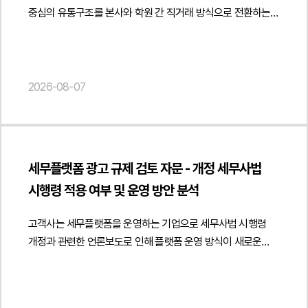
적극적인 법률 대응을 수행하였습니다.2. 이 사건의 주요
중심의 유통구조를 본사와 학원 간 직거래 방식으로 전환하는
쟁점이 사건의 핵심 쟁점은 전문 분야 교재 사이에 존재하는
과정에서 해당 거래가 도서정가제에 적합한지에 관한
유사한 내용이 저작권법상 보호되는 창작적 표현의 복제에
법률자문을 요청하였습니다.법무법인 민후는 출판문화산업
해당하는지 여부였습니다. 동일한 학문 분야에서는 공통된
진흥법상 도서정가제의 적용 범위와 사업자 간 거래의 법적
개념과 설계기준, 전문용어 등을 사용할 수밖에 없는 만큼,
성격을 중심으로 의견을 제공하였습니다. 특히 출판사가 학원과
2026-08-07
표현의 유사성만으로 저작권 침해를 인정할 수 있는지가 중요한
같은 사업자에게 도매 방식으로 교재를 공급하는 거래와 최종
판단 대상이 되었습니다. 특히 원고가 제출한 표절검사
소비자인 학생에게 판매하는 거래를 구분하여 검토하고 사업자
프로그램 결과가 저작권 침해를 인정하는 직접적인 증거가 될
간 정상적인 도소매 공급거래에 해당하는 경우에는
수 있는지 여부도 주요한 쟁점이었습니다.아울러 과거 피고
도서정가제의 적용 범위와 책임 구조가 어떻게 달라질 수
내부 운영위원회의 의결이 장래 교재 발행을 영구적으로
세무플랫폼 광고 규제 검토 자문 - 개정 세무사법
있는지를 분석하였습니다. 또한 학원이 사업자 거래처로
제한하는 법적 합의 또는 계약으로 볼 수 있는지 여부 역시
시행령 적용 여부 및 운영 방안 분석
인정되기 위해 필요한 사업성, 재판매 목적, 사업자등록 및
중요한 쟁점이었습니다. 원고는 이를 근거로 피고의 재출간이
세금계산서 발행 등 거래의 실질을 입증할 수 있는 요소를 함께
약정 위반이라고 주장하였으나, 해당 의결의 법적 성격과
고객사는 세무플랫폼을 운영하는 기업으로 세무사법 시행령
검토하여 직거래 정책이 적법하게 운영될 수 있는 기준을
효력이 집중적으로 다투어졌습니다.3. 법무법인 민후의 법적
개정과 관련한 언론보도로 인해 플랫폼 운영 방식이 새로운
제시하였습니다.아울러 학생 대상 판매 과정에서 도서정가제
주장과 조력운영위원회 의결만으로 장래 출판을 금지하는 법적
광고 규제에 위반될 가능성이 있는지에 관한 자문을
준수 의무와 책임이 누구에게 귀속되는지, 공급사와 판매자인
합의가 성립했다고 볼 수 없다는 점전문 학술 교재의 공통된
요청하였습니다.법무법인 민후는 개정 세무사법과 세무사법
학원의 법적 지위를 구분하여 분석하였습니다. 또한 채택
개념과 표현은 저작권 보호 대상인 창작적 표현과 구별되어야
시행령의 광고 규정을 중심으로 플랫폼의 운영 구조를 면밀히
검토용 견본의 무상 제공과 비매품 운영 방식, 일정 수량 구매 시
한다는 점표절검사 프로그램 결과만으로 저작권 침해가 인정될