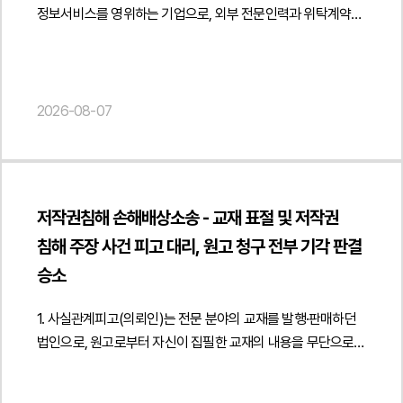
정보서비스를 영위하는 기업으로, 외부 전문인력과 위탁계약을
체결하여 개발 컨설팅 용역을 제공받아 왔습니다. 이후 해당
용역 제공자는 자신이 실질적으로는 피진정인 회사의
근로자였다고 주장하면서, 미지급 임금과 퇴직금, 연차수당
등을 지급받지 못했다는 이유로 고용노동청에 임금체불 진정을
2026-08-07
제기하였습니다.진정인은 일정 기간 동안 피진정인 회사의
업무를 수행하였으나, 피진정인 회사는 진정인이 독립적인
사업자로서 위탁계약에 따라 용역을 제공한 것일 뿐 근로계약에
따라 근로를 제공한 사실은 없다고 주장하였습니다. 이에
저작권침해 손해배상소송 - 교재 표절 및 저작권
법무법인 민후는 계약 체결 경위와 업무 수행 방식, 보수 지급
침해 주장 사건 피고 대리, 원고 청구 전부 기각 판결
구조 및 실제 근무 형태 등을 종합적으로 분석하여 진정인의
근로자성이 인정되지 않는다는 점을 중심으로 적극적인 진정
승소
대응에 착수하였습니다.2. 이 사건의 주요 쟁점이 사건의 핵심
쟁점은 진정인이 근로기준법상 보호 대상인 근로자인지, 아니면
1. 사실관계피고(의뢰인)는 전문 분야의 교재를 발행·판매하던
독립적인 프리랜서 또는 용역계약상 사업자인지 여부였습니다.
법인으로, 원고로부터 자신이 집필한 교재의 내용을 무단으로
구체적으로 피진정인 회사가 진정인의 업무 내용과 수행 과정을
사용하여 저작권을 침해하였다는 이유로 소송을
지휘·감독하였는지, 근무시간과 장소를 지정하였는지, 지급된
제기당하였습니다. 원고는 피고가 과거 발행한 교재를