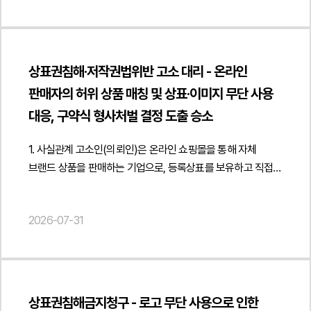
핵심 성과지표가 계약상 기준에 지속적으로 미달하였는지 서면
실무적인 대응 방향을 제시하였습니다.또한 경쟁사를 상대로
"전자금융거래 및 선불전자지급수단 이용약관의 금융감독원
"name": "근로계약서를 받지 않고도 일용직 용역거래를 입증할
시정요구와 개선 기회 부여 등 계약에서 정한 절차가 적법하게
데이터베이스권 침해행위의 즉각적인 중단과 무단 게시물
심사의견 반영에 관한 법률자문을 진행하였습니다.",
수 있는 방법이 있나요?", "acceptedAnswer": { "@type":
이행되었는지 반복적인 계약 위반을 근거로 계약을 해지할 수
삭제를 요구하는 내용증명을 작성하고 기한 내 시정이
"datePublished": "2026-08-07", "author": { "@type":
"Answer", "text": "거래 구조에 맞는 사실확인 문서를 작성하고
있는지를 분석하였습니다. 또한 해지 사유가 객관적인
이루어지지 않을 경우 침해금지청구, 손해배상청구 등 민사상
"Person", "name": "김경환", "jobTitle": "Attorney at Law",
본인확인 기록과 업무 수행 자료를 함께 관리하면 거래의
상표권침해·저작권법위반 고소 대리 - 온라인
평가자료와 계약 조항에 근거하여 명확하게 드러날 수 있도록
조치와 형사절차까지 검토할 수 있는 단계별 대응 전략을
"url": " https://minwho.kr/kr/company/lawyer.php?idx=11" },
진정성 입증에 도움이 됩니다." } }] }
판매자의 허위 상품 매칭 및 상표·이미지 무단 사용
해지 통지서의 내용을 정비하였습니다.아울러 계약 종료 이후
마련하였습니다.법무법인 민후는 본 자문을 통해 고객사가
"publisher": { "@type": "Organization", "name": "법무법인",
발생하는 법률관계도 함께 검토하였습니다. 수탁업체의 시스템
대응, 구약식 형사처벌 결정 도출 승소
데이터베이스권과 부정경쟁행위에 관한 법적 권리를
"logo": { "@type": "ImageObject", "url": "
접근권한 회수, 고객 개인정보의 파기 및 확인 절차, 기밀정보
체계적으로 검토하고 무단 복제 및 게시 행위에 효과적으로
https://minwho.kr/images/common/logo.png" } },
반환·파기 의무, 업무 인수인계, 위탁수수료 정산 및
1. 사실관계 고소인(의뢰인)은 온라인 쇼핑몰을 통해 자체
대응할 수 있도록 지원하였습니다. { "@context": "
"mainEntityOfPage": { "@type": "WebPage", "@id": "
비밀유지의무의 존속 등 계약 종료 이후 반드시 이행하여야
브랜드 상품을 판매하는 기업으로, 등록상표를 보유하고 직접
https://schema.org", "@type": "Article", "headline": "구인·
https://minwho.kr/kr/business/business_case_view.php?
하는 사항을 계약 내용에 맞게 구체화하고 관련 확인서
제작한 상세페이지 이미지와 콘텐츠를 활용하여 제품을 판매해
구직 데이터 무단 이용에 따른 데이터베이스권 침해 및
idx=48134" } } { "@context": " https://schema.org",
양식까지 함께 마련하여 종료 절차가 명확하게 이루어질 수
왔습니다. 그러나 일부 판매자들은 온라인 플랫폼의 상품 매칭
부정경쟁행위 대응을 위한 내용증명 자문", "description":
"@type": "FAQPage", "mainEntity": [{ "@type": "Question",
2026-07-31
있도록 검토 의견을 제공하였습니다.또한 해지 과정에서 발생할
시스템을 악용하여 동일한 상품이 아님에도 의뢰인의 상품에
"데이터베이스권 침해 및 부정경쟁행위 중단을 위한 내용증명
"name": "전자금융업자는 금융감독원 심사기준에 맞춰
수 있는 손해배상 분쟁과 계약상 의무 위반 여부를 고려하여
반복적으로 매칭을 신청하였고, 그 결과 소비자 노출 순위와
작성에 관한 법률자문을 진행하였습니다.", "datePublished":
이용약관을 반드시 정비해야 하나요?", "acceptedAnswer": {
종료일까지의 업무 수행 의무와 협조사항, 계약 종료 이후의
판매 기회에 영향을 주어 의뢰인의 영업활동에 지속적인 피해를
"2026-08-07", "author": { "@type": "Person", "name":
"@type": "Answer", "text": "전자금융업자는
책임 범위도 함께 정리하였습니다. 이를 통해 계약 해지의
발생시켰습니다. 이러한 매칭이 반복될 때마다 의뢰인은
"양진영", "jobTitle": "Attorney at Law", "url": "
전자금융거래법과 금융당국의 감독기준에 부합하는
적법성을 확보하는 동시에 계약 종료 이후 발생할 수 있는
플랫폼에 분리 신청을 해야 하는 부담을 지속적으로 떠안게
https://minwho.kr/kr/company/lawyer.php?idx=12" },
이용약관을 마련해야 하며 인허가나 약관 심사 과정에서는
상표권침해금지청구 - 로고 무단 사용으로 인한