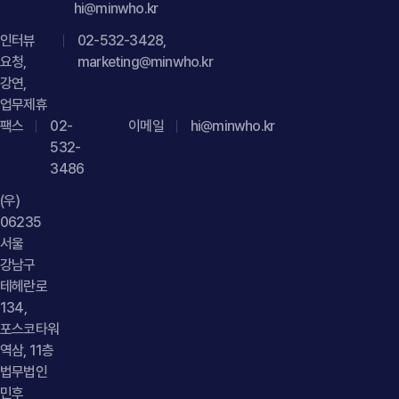
hi@minwho.kr
구제를 받을 수 있습니다." } }] }
있나요?", "acceptedAnswer": { "@type": "Answer", "text":
인터뷰
02-532-3428,
"제공받는 자를 특정하기 어려운 경우에는 범위와 유형을
요청,
marketing@minwho.kr
구체적으로 고지하는 방식으로 개인정보 제공 절차를 운영할 수
강연,
있습니다." } }] }
업무제휴
팩스
02-
이메일
hi@minwho.kr
532-
3486
(우)
06235
서울
강남구
테헤란로
134,
포스코타워
역삼, 11층
법무법인
민후