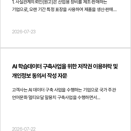
피고는 사후홍보 업무의 내용이 확정되지 않았고 실제 수행도
1. 사실관계의뢰인(원고)은 산업용 장비를 제조·판매하는
실제로 침해되었는지, 경쟁업체가 공식 홍보 채널을 이용하여
아닙니다." } }] }
idx=48115" } } { "@context": " https://schema.org",
이루어지지 않았다고 주장하였으나, 의뢰인은 홈페이지 유지·
기업으로, 오랜 기간 특정 표장을 사용하여 제품을 생산·판매해
허위 정보를 확산한 행위가 법인의 명예와 영업상 신용에
"@type": "FAQPage", "mainEntity": [{ "@type": "Question",
관리, 온라인 콘텐츠 제작, 홍보영상 제작, 오프라인 홍보물
왔습니다. 그런데 피고 회사는 의뢰인이 사용하는 표장이
어떠한 손해를 발생시켰는지 역시 중요한 쟁점이 되었습니다.
"name": "시스템 구축계약에서 새롭게 개발된 프로그램의
설치, 프로모션 진행 등 계약상 예정된 업무를 지속적으로
자신의 등록상표권을 침해한다고 주장하며 형사고소 및 민사상
나아가 피고 회사가 소속 직원의 게시행위에 대해 사용자로서
권리는 모두 발주처에 귀속되나요?", "acceptedAnswer": {
2026-07-23
수행하였다고 다투었습니다.또 다른 쟁점은 운영업무의 이행
침해금지·손해배상 청구 가능성을 제기하였습니다.이에
함께 손해배상책임을 부담하는지 여부도 함께
"@type": "Answer", "text": "계약 내용에 따라 새롭게 개발된
여부였습니다. 피고는 일부 현장 운영업무가 협력업체를 통해
의뢰인은 피고의 상표권침해금지청구권 및 손해배상청구권이
다투어졌습니다.3. 법무법인 민후의 법적 주장과 조력피고의
산출물의 권리가 발주처에 귀속될 수 있지만 개발사가 기존부터
진행되었다는 이유로 계약상 의무가 제대로 이행되지 않았다고
존재하지 않는다는 점을 확인받기 위하여
게시글은 객관적 사실과 다른 허위사실에 해당한다는 점허위
보유하고 있던 소스코드나 원천기술까지 함께 이전되는 것은
주장하였습니다. 반면 의뢰인은 전체 운영을 총괄하면서
상표권침해금지청구권등 부존재확인의 소를 제기하였습니다.
게시글은 원고 회사의 사회적 신용과 명예를 훼손하는
아닙니다." } }] }
운영기획, 티케팅 관리, 운영보고, 관람객 분석, 협력업체 관리
이후 피고는 반소로 상표권침해금지, 표장 제거·폐기 및
불법행위라는 점형사 약식명령 및 명예훼손금지 가처분 결정은
AI 학습데이터 구축사업을 위한 저작권 이용허락 및
등 계약상 핵심 업무를 직접 수행하였으므로 약정대금을
손해배상을 구하면서 분쟁이 본소와 반소가 병합된 형태로
피고의 위법성을 뒷받침한다는 점피고 회사 역시 사용자책임을
개인정보 동의서 작성 자문
지급받을 권리가 있다고 주장하였습니다.아울러 계약상 약정된
확대되었습니다.의뢰인은 피고의 등록상표 지정상품과 의뢰인
부담하여 공동으로 손해를 배상하여야 한다는 점법무법인
지연손해금의 인정 범위, 기존 지급금의 변제충당 방식, 그리고
사용상품이 동일·유사하지 않고, 설령 유사성이 문제되더라도
민후는 먼저 피고가 게시한 블로그 게시글의 작성 경위와 표현
고객사는 AI 데이터 구축 사업을 수행하는 기업으로 국가 주관
피고가 주장한 계약 해지, 불공정 법률행위 및 사기취소 주장
의뢰인이 피고의 상표 출원 전부터 해당 표장을 장기간 사용해
방식, 보도자료를 편집하여 원고만을 특정한 형태로 부각한
언어문화 멀티모달 말뭉치 구축사업을 수행하면서
등이 인정될 수 있는지도 주요 쟁점으로 다루어졌습니다.3.
온 선사용자에 해당한다는 입장에서 법무법인 민후에 소송
내용 등을 면밀히 분석하였습니다. 이를 토대로 일반 소비자나
참여자로부터 영상·음성 데이터를 적법하게 확보하기 위한
법무법인 민후의 법적 주장과 조력의뢰인은 홍보계약 및
대응을 요청하였습니다.2. 이 사건의 주요 쟁점이 사건의 핵심
거래처가 원고 회사를 개인정보를 유출한 업체로 오인할
저작권 이용허락계약서와 개인정보 수집·이용·제공 동의서
운영계약상 모든 용역을 정상적으로 수행하였다는 점사후홍보
쟁점은 피고의 등록상표권 효력이 의뢰인이 제조·판매하는
가능성이 충분하며, 이는 단순한 의견 표명이 아니라 객관적
작성에 관한 법률자문을 요청하였습니다.법무법인 민후는 AI
역시 계약상 확정된 과업으로 전부 이행되었다는 점운영업무
산업용 장비 제품에까지 미치는지 여부였습니다. 피고는
사실과 다른 허위사실의 적시에 해당한다는 점을 집중적으로
학습데이터 사업의 특성을 고려하여 개인정보 동의와 저작권
2026-07-22
일부를 협력업체가 수행하였더라도 계약상 총괄 운영 의무는