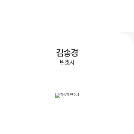
김송경
변호사