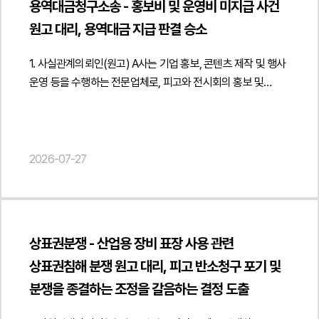
통해 구약식 등 형사책임을 물을 수 있으며, 동시에 민사상
권리관계 및 영업비밀보호에 관한 법률자문을
제공하였습니다.법무법인 민후는 이번 자문을 통해 고객사가
용역대금청구소송 - 홍보비 및 운영비 미지급 사건
포함되어 있었습니다. 그러나 실제로 원고는 개인정보를 유출한
진행하였습니다.", "datePublished": "2026-07-28",
손해배상 등 추가적인 권리구제도 검토할 수 있습니다." } }] }
디지털 물류시스템 구축계약의 권리·의무와 지식재산권 구조를
원고 대리, 용역대금 지급 판결 승소
사실이 없었으며, 게시글의 내용은 사실과 다른
"author": { "@type": "Person", "name": "김경환, 현수진",
명확히 정비하고 프로젝트 수행 과정에서 발생할 수 있는
허위사실이었습니다. 이 게시글은 원고 회사의 신용과 사회적
"jobTitle": "Attorney at Law", "url": "
계약상 리스크를 사전에 점검할 수 있도록 법률자문을
1. 사실관계의뢰인(원고) A사는 기업 홍보, 콘텐츠 제작 및 행사
평가를 저하시킬 우려가 있었고, 경쟁 관계에 있는 시장에서
https://minwho.kr/kr/company/lawyer.php?idx=11" },
제공하였습니다. { "@context": " https://schema.org",
운영 등을 수행하는 전문업체로, 피고와 전시회의 홍보 및
영업활동에도 직접적인 영향을 미칠 수 있는 상황이었습니다.
"publisher": { "@type": "Organization", "name": "법무법인",
"@type": "Article", "headline": "물류 자동화 시스템
운영에 관한 용역계약을 체결하였습니다. 계약에 따라 의뢰인은
이에 원고는 허위 게시글에 대한 형사 고소를 진행하였고,
"logo": { "@type": "ImageObject", "url": "
구축계약의 권리·의무 및 계약 구조 정비 자문 (지식재산권 침해
전시 개막 전 홍보는 물론 개막 이후의 사후 홍보, 홈페이지
게시글 작성자인 피고는 정보통신망을 이용한 명예훼손 혐의로
https://minwho.kr/images/common/logo.png" } },
책임, 영업비밀 보호, 비밀유지의무 등)", "description": "디지털
운영, 온라인 콘텐츠 제작, 오프라인 홍보물 제작, 현장 운영
약식명령을 받았습니다. 또한 원고가 제기한 명예훼손금지
"mainEntityOfPage": { "@type": "WebPage", "@id": "
물류시스템 구축계약의 권리관계 정비 및 프로젝트 수행 리스크
인력 관리, 티케팅 지원, 이벤트 운영 등 계약상 정해진 업무를
2026-07-27
가처분 역시 인용되었음에도 불구하고, 원고의 신용과 명예는
https://minwho.kr/kr/business/business_case_view.php?
관리에 관한 법률자문을 진행하였습니다.", "datePublished":
수행하였습니다.그러나 피고는 일부 대금만 지급한 뒤 나머지
이미 상당한 침해를 입은 상태였습니다. 이에 원고는 법무법인
idx=48118" } } { "@context": " https://schema.org",
"2026-07-28", "author": { "@type": "Person", "name":
홍보비와 운영비의 지급을 거부하였습니다. 피고는 사후홍보
민후를 통해 피고를 상대로 민사상 손해배상을 청구하기 위해
"@type": "FAQPage", "mainEntity": [{ "@type": "Question",
"양진영, 현수진", "jobTitle": "Attorney at Law", "url": "
업무가 확정되지 않았고 운영업무 역시 제대로 이행되지
본 법인에 대응을 요청하였습니다.2. 이 사건의 주요 쟁점이
"name": "ODM 계약에서 개발비와 금형 제작비를 지급하면
https://minwho.kr/kr/company/lawyer.php?idx=12" },
않았다고 주장하며 계약상 대금 지급의무를 다투었고, 이에
사건의 핵심 쟁점은 경쟁업체가 게시한 블로그 글이 단순한
제조기술이나 노하우의 권리도 함께 이전되나요?",
"publisher": { "@type": "Organization", "name": "법무법인",
상표권분쟁 - 산업용 장비 표장 사용 관련
의뢰인은 미지급 홍보비 및 운영비와 약정 지연손해금의 지급을
의견 표명이나 공익적 문제 제기에 해당하는 것이 아니라, 원고
"acceptedAnswer": { "@type": "Answer", "text": "반드시
"logo": { "@type": "ImageObject", "url": "
상표권침해 분쟁 원고 대리, 피고 반소청구 포기 및
구하는 소송 제기를 본 법인에 요청하였습니다.2. 이 사건의
회사에 대한 객관적 사실과 다른 허위사실을 적시하여 기업의
그렇지는 않습니다. 개발비와 금형 제작비는 개발용역이나 설비
https://minwho.kr/images/common/logo.png" } },
주요 쟁점이 사건의 가장 큰 쟁점은 의뢰인이 홍보계약 및
분쟁을 종결하는 조정을 갈음하는 결정 도출
사회적 신용과 명예를 훼손한 불법행위에 해당하는지
제작에 대한 대가일 뿐 제조기술, 레시피, 배합비, 금형 설계,
"mainEntityOfPage": { "@type": "WebPage", "@id": "
운영계약상 약정된 업무를 모두 이행하였는지 여부였습니다.
여부였습니다.또한 피고의 행위로 인해 원고 회사의 신용이
제조공정, 영업비밀 등의 권리가 자동으로 이전되는 것은
https://minwho.kr/kr/business/business_case_view.php?