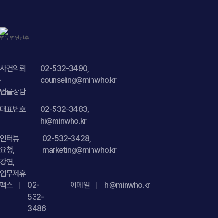
https://minwho.kr/images/common/logo.png" } },
침해로 저작권법위반 고소를 당한 사건에서 피고소인을 대리해
"mainEntityOfPage": { "@type": "WebPage", "@id": "
고소 취하, 처벌불원 및 민·형사상 이의 제기 금지 합의를 도출한
https://minwho.kr/kr/business/business_case_view.php?
사례", "datePublished": "2026-07-16", "author": { "@type":
idx=48089" } } { "@context": " https://schema.org",
"Person", "name": "김경환", "jobTitle": "Attorney at Law",
"@type": "FAQPage", "mainEntity": [{ "@type": "Question",
"url": " https://minwho.kr/kr/company/lawyer.php?idx=11" },
"name": "공사 과정에서 가족 분묘가 무단으로 훼손되었다면
사건의뢰
02-532-3490,
"publisher": { "@type": "Organization", "name": "법무법인",
손해배상을 청구할 수 있나요?" "acceptedAnswer": {
·
counseling@minwho.kr
"logo": { "@type": "ImageObject", "url": "
"@type": "Answer", "text": "공사 과정에서 유족의 동의 없이
법률상담
https://minwho.kr/images/common/logo.png" } },
분묘가 훼손되거나 매립된 경우에는 구체적인 사실관계에 따라
"mainEntityOfPage": { "@type": "WebPage", "@id": "
대표번호
02-532-3483,
재산상 손해뿐만 아니라 정신적 손해에 대한 위자료를 포함한
https://minwho.kr/kr/business/business_case_view.php?
hi@minwho.kr
손해배상을 청구할 수 있습니다." } }] }
bgu=view&idx=48093" } } { "@context": "
인터뷰
02-532-3428,
https://schema.org", "@type": "FAQPage", "mainEntity": [{
요청,
marketing@minwho.kr
"@type": "Question", "name": "토렌트 사이트에서 영상을
강연,
다운로드하거나 공유해 저작권법위반 고소를 당하면 어떻게
업무제휴
대응해야 하나요?", "acceptedAnswer": { "@type": "Answer",
팩스
02-
이메일
hi@minwho.kr
"text": "토렌트 사이트 통한 영상저작물 다운로드·공유는
532-
3486
복제권 침해뿐 아니라 공중송신권 침해까지 문제될 수