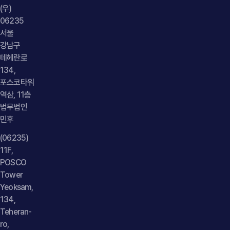
있습니다. 고소 내용과 디지털 증거를 검토한 뒤 형사상·민사상
(우)
위험을 파악하고, 피해자 측과의 합의를 통해 고소 취하,
06235
처벌불원, 후속 민사 분쟁 방지까지 함께 조율하는 대응이
서울
중요합니다." } }] }
강남구
테헤란로
134,
포스코타워
역삼, 11층
법무법인
민후
(06235)
11F,
POSCO
Tower
Yeoksam,
134,
Teheran-
ro,