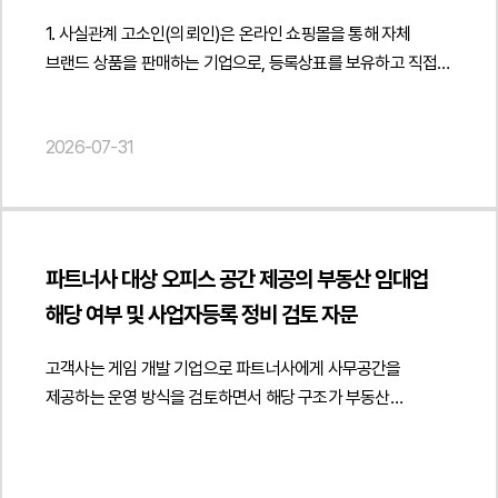
게임물이 아닌 영상 콘텐츠로 평가되는 경우 영화 및
효력이 집중적으로 다투어졌습니다.3. 법무법인 민후의 법적
1. 사실관계 고소인(의뢰인)은 온라인 쇼핑몰을 통해 자체
비디오물의 진흥에 관한 법률상 온라인비디오물 규제 적용
주장과 조력운영위원회 의결만으로 장래 출판을 금지하는 법적
브랜드 상품을 판매하는 기업으로, 등록상표를 보유하고 직접
여부와 게임산업법과의 관계를 분석하였습니다. 또한 AI가
합의가 성립했다고 볼 수 없다는 점전문 학술 교재의 공통된
제작한 상세페이지 이미지와 콘텐츠를 활용하여 제품을 판매해
생성하거나 AI의 도움을 받아 제작된 콘텐츠라 하더라도 기존
개념과 표현은 저작권 보호 대상인 창작적 표현과 구별되어야
왔습니다. 그러나 일부 판매자들은 온라인 플랫폼의 상품 매칭
콘텐츠와 동일하게 내용과 이용 방식에 따라 등급분류 및
한다는 점표절검사 프로그램 결과만으로 저작권 침해가 인정될
2026-07-31
시스템을 악용하여 동일한 상품이 아님에도 의뢰인의 상품에
청소년 보호 규제가 적용될 수 있다는 점을 검토하고 AI 생성
수 없다는 점원고가 창작적 표현의 복제 부분을 구체적으로
반복적으로 매칭을 신청하였고, 그 결과 소비자 노출 순위와
콘텐츠의 저작권 귀속, 제3자 권리 침해 방지, 생성형 AI 표시
특정하지 못하였다는 점법무법인 민후는 먼저 과거 운영위원회
판매 기회에 영향을 주어 의뢰인의 영업활동에 지속적인 피해를
의무 등 AI 서비스 운영 과정에서 발생할 수 있는 주요 법적
회의록과 관련 자료를 면밀히 분석하여 당시 의결은 내부적인
발생시켰습니다. 이러한 매칭이 반복될 때마다 의뢰인은
리스크를 종합적으로 분석하였습니다.또한 플랫폼의 유료
출판·판매 중지 요청에 관한 의사결정에 불과하며, 장래 교재의
플랫폼에 분리 신청을 해야 하는 부담을 지속적으로 떠안게
콘텐츠 운영과 구독 서비스, 광고, 크리에이터 참여 및 수익배분
발행을 영구적으로 제한하거나 원고와 법적 구속력이 있는
파트너사 대상 오피스 공간 제공의 부동산 임대업
되었습니다. 또한 피고소인은 의뢰인의 등록상표 일부를 상품명
구조를 고려하여 사업자등록, 통신판매업 신고, 소비자 보호
합의를 체결한 것으로 볼 수 없다는 점을 법리적으로
해당 여부 및 사업자등록 정비 검토 자문
등에 무단으로 사용하고, 의뢰인이 직접 촬영·제작한
의무 등 서비스 운영 전반에 필요한 컴플라이언스 체계도 함께
정리하였습니다. 또한 회의록의 문언과 당시 경위 등을
상세페이지 이미지와 안내 이미지를 허락 없이 그대로 활용하여
검토하였습니다. 이를 통해 플랫폼 기획 단계부터 콘텐츠
종합적으로 검토하여 원고가 주장하는 약정의 존재 자체가
고객사는 게임 개발 기업으로 파트너사에게 사무공간을
판매를 이어갔습니다. 이에 의뢰인은 단순한 상표권 침해를
유형에 따른 규제를 체계적으로 반영하고 AI 기반 콘텐츠
인정되기 어렵다는 점을 적극 주장하였습니다.저작권 침해
제공하는 운영 방식을 검토하면서 해당 구조가 부동산
넘어 저작권 침해와 업무방해까지 성립한다고 판단하였고,
서비스의 법적 리스크를 최소화할 수 있는 실무적인 운영
여부와 관련해서는 전문 학술서적의 특성을 중심으로 방어
임대업이나 임대차로 평가될 수 있는지와 사업자등록 정비
법무법인 민후에 형사 고소 진행을 의뢰하였습니다. 2. 이
방향을 제시하였습니다.법무법인 민후는 본 자문을 통해
논리를 구성하였습니다. 동일한 공학 분야의 교재는 공통된
필요성에 관한 자문을 요청하였습니다.법무법인 민후는
사건의 주요 쟁점 이 사건에서는 온라인 플랫폼의 상품 매칭
고객사가 AI 숏폼 드라마 플랫폼의 서비스 구조와 콘텐츠
설계기준과 기술기준, 전문용어 및 학문적 개념을 설명하는
파트너사에 대한 오피스 공간 제공 방식과 실제 운영 형태를
기능을 반복적으로 악용한 행위가 업무방해죄 또는