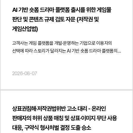
등을 근거로 저작권 침해 및 과거 조치 위반을 주장하는 소송에
AI 기반 숏폼 드라마 플랫폼 출시를 위한 게임물
대응하기 위해 법무법인 민후를 선임였고, 본 법인은 저작권
판단 및 콘텐츠 규제 검토 자문 (저작권 및
침해가 성립하지 않는다는 점과 과거 운영위원회 의결이 원고
게임산업법)
주장과 같은 법적 효력을 갖지 않는다는 점 등을 중심으로
적극적인 법률 대응을 수행하였습니다.2. 이 사건의 주요
고객사는 게임 플랫폼을 개발·운영하는 기업으로 이용자의
쟁점이 사건의 핵심 쟁점은 전문 분야 교재 사이에 존재하는
선택에 따라 스토리가 달라지는 AI 기반 숏폼 드라마 플랫폼의
유사한 내용이 저작권법상 보호되는 창작적 표현의 복제에
출시를 준비하면서 게임산업법상 게임물 해당 여부와 영상
해당하는지 여부였습니다. 동일한 학문 분야에서는 공통된
콘텐츠 규제, AI 생성 콘텐츠의 저작권 및 등급분류, 수익화
개념과 설계기준, 전문용어 등을 사용할 수밖에 없는 만큼,
2026-08-07
구조에 따른 사업자 의무 등에 관한 법률자문을
표현의 유사성만으로 저작권 침해를 인정할 수 있는지가 중요한
요청하였습니다.법무법인 민후는 AI 숏폼 드라마 플랫폼의
판단 대상이 되었습니다. 특히 원고가 제출한 표절검사
서비스 구조를 중심으로 게임산업법상 게임물 해당 가능성을
프로그램 결과가 저작권 침해를 인정하는 직접적인 증거가 될
검토하였습니다. 특히 이용자의 선택에 따라 스토리 전개와
수 있는지 여부도 주요한 쟁점이었습니다.아울러 과거 피고
결말이 달라지는 인터랙티브 요소, 미션·포인트·보상 등 게임적
내부 운영위원회의 의결이 장래 교재 발행을 영구적으로
상표권침해·저작권법위반 고소 대리 - 온라인
요소의 포함 여부에 따라 게임물로 평가될 가능성이 달라질 수
제한하는 법적 합의 또는 계약으로 볼 수 있는지 여부 역시
판매자의 허위 상품 매칭 및 상표·이미지 무단 사용
있다는 점을 분석하고 콘텐츠 유형별로 게임물 해당 여부를
중요한 쟁점이었습니다. 원고는 이를 근거로 피고의 재출간이
대응, 구약식 형사처벌 결정 도출 승소
구분하여 검토할 필요성을 제시하였습니다.아울러 콘텐츠가
약정 위반이라고 주장하였으나, 해당 의결의 법적 성격과