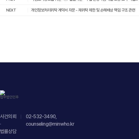
"headline": "소비자의 온라인 게시 예고와 관련한 명예훼손
"mainEntityOfPage": { "@type": "WebPage", "@id": "
법적 쟁점 및 소비자분쟁 대응방안 검토 자문", "description":
NEXT
개인정보처리위탁 계약서 자문 - 재위탁 제한 및 손해배상 책임 구조 관련
https://minwho.kr/kr/business/business_case_view.php?
"소비자 민원 대응 및 온라인 명예훼손 분쟁 예방에 관한
idx=48123" } } { "@context": " https://schema.org",
법률자문을 진행하였습니다.", "datePublished": "2026-07-
"@type": "FAQPage", "mainEntity": [{ "@type": "Question",
29", "author": { "@type": "Person", "name": "양진영, 현수진",
"name": "PG 영업대행사도 비정상거래가 발생하면
"jobTitle": "Attorney at Law", "url": "
매출취소나 손해배상 책임을 부담할 수 있나요?",
https://minwho.kr/kr/company/lawyer.php?idx=12" },
"acceptedAnswer": { "@type": "Answer", "text": "반드시
"publisher": { "@type": "Organization", "name": "법무법인",
그렇지는 않습니다. PG 영업대행사의 계약상 역할, 실제 거래
"logo": { "@type": "ImageObject", "url": "
운영 방식, 매출과 수익의 귀속 구조, 거래를 설계·운영한 주체
https://minwho.kr/images/common/logo.png" } },
등을 종합적으로 검토해야 책임 여부를 판단할 수 있습니다." }
"mainEntityOfPage": { "@type": "WebPage", "@id": "
}] }
https://minwho.kr/kr/business/business_case_view.php?
idx=48122" } } { "@context": " https://schema.org",
"@type": "FAQPage", "mainEntity": [{ "@type": "Question",
"name": "소비자가 온라인 커뮤니티에 기업을 비판하는 글을
사건의뢰
02-532-3490,
올리면 바로 명예훼손으로 처벌할 수 있나요?",
·
counseling@minwho.kr
"acceptedAnswer": { "@type": "Answer", "text": "반드시
법률상담
그렇지는 않습니다. 게시글의 내용이 객관적인 사실의 적시인지