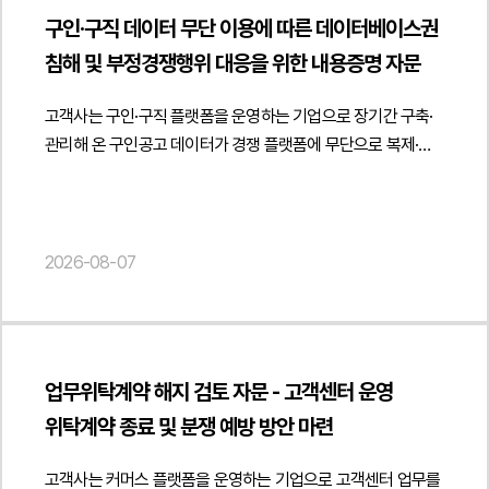
전자금융거래법과 감독기준에 부합하도록 조항별 수정 의견을
관리하는 것이 바람직하다는 점과 향후 카드사의 추가 소명
검토 자문 (저작권 및 게임산업법)", "description": "AI 숏폼
구인·구직 데이터 무단 이용에 따른 데이터베이스권
제시하고 금융감독원의 심사 취지에 맞는 표현과 체계를 반영할
요청에 대비한 증빙체계 구축 방안도 함께 제시하였습니다.
드라마 플랫폼의 게임물 해당 여부 및 콘텐츠 규제 대응에 관한
침해 및 부정경쟁행위 대응을 위한 내용증명 자문
수 있도록 안내하였습니다.아울러 고객사가 실제 영위하는
이를 통해 거래의 투명성을 확보하면서도 서비스 운영 과정에서
법률자문을 진행하였습니다.", "datePublished": "2026-08-
선불전자지급수단 발행 및 관리업의 범위를 기준으로 약관을
발생할 수 있는 법적·규제상 리스크를 최소화할 수 있는
07", "author": { "@type": "Person", "name": "양진영",
고객사는 구인·구직 플랫폼을 운영하는 기업으로 장기간 구축·
정비하고 간편송금, 전자지급결제대행, 직불전자지급수단,
실무적인 대응 방향을 마련하였습니다.법무법인 민후는 본
"jobTitle": "Attorney at Law", "url": "
관리해 온 구인공고 데이터가 경쟁 플랫폼에 무단으로 복제·
결제대금예치, 전자고지결제 등 다른 전자금융업무와 혼동될 수
자문을 통해 고객사가 일용직 용역거래의 증빙체계를 관련
https://minwho.kr/kr/company/lawyer.php?idx=12" },
게시되고 있는 정황을 확인한 후 데이터베이스권 침해 및
있는 내용을 구분하여 약관 적용 범위를 명확히 하였습니다.
법령과 실무에 맞게 정비하고 카드결제 과정에서 실제 거래를
"publisher": { "@type": "Organization", "name": "법무법인",
부정경쟁행위에 대한 자문을 요청하였습니다.법무법인 민후는
또한 향후 신규 전자금융서비스를 추가하는 경우 필요한 약관
객관적으로 입증할 수 있는 운영 기준을 마련하도록 법률자문을
"logo": { "@type": "ImageObject", "url": "
고객사가 오랜 기간 상당한 인적·물적 투자를 통해 구축한 구인·
개정 방향과 금융당국 보고 절차도 함께 검토하여 서비스
제공하였습니다. { "@context": " https://schema.org",
https://minwho.kr/images/common/logo.png" } },
구직 데이터가 저작권법상 데이터베이스제작자의 권리 보호
2026-08-07
확장에 대응할 수 있는 운영체계를 제안하였습니다.또한 이용자
"@type": "Article", "headline": "일용직 근로계약서 검토 자문
"mainEntityOfPage": { "@type": "WebPage", "@id": "
대상에 해당할 가능성을 중심으로 법적 쟁점을 검토하였습니다.
보호를 위한 고지 의무와 약관 변경 절차, 개인정보 처리와의
- 실제 거래 입증을 위한 용역거래 증빙자료 및 확인서 활용
https://minwho.kr/kr/business/business_case_view.php?
특히 경쟁 플랫폼이 다수의 구인공고를 반복적·계속적으로
연계성, 민원 처리 및 분쟁 해결 절차 등 소비자 보호와
방안 관련", "description": "일용직 용역거래 증빙체계 구축 및
idx=48136" } } { "@context": " https://schema.org",
수집하여 자체 서비스에 게시한 행위가 데이터베이스의 무단
컴플라이언스 측면도 함께 검토하였습니다. 이를 통해
업무투입예정확인서 활용에 관한 법률자문을 진행하였습니다.",
"@type": "FAQPage", "mainEntity": [{ "@type": "Question",
복제 및 전송에 해당하는지 여부를 분석하고 데이터베이스권
금융감독원 심사기준에 부합하는 약관 체계를 구축하고
"datePublished": "2026-08-07", "author": { "@type":
업무위탁계약 해지 검토 자문 - 고객센터 운영
"name": "AI 숏폼 드라마 플랫폼도 게임으로 분류될 수
침해가 인정될 수 있는 법적 근거와 권리 보호 방안을
전자금융서비스 운영 과정에서 발생할 수 있는 규제 리스크를
"Person", "name": "김경환", "jobTitle": "Attorney at Law",
있나요?", "acceptedAnswer": { "@type": "Answer", "text":
위탁계약 종료 및 분쟁 예방 방안 마련
종합적으로 검토하였습니다.아울러 경쟁사의 행위가 단순한
사전에 관리할 수 있도록 실무적인 의견을 제공하였습니다.
"url": " https://minwho.kr/kr/company/lawyer.php?idx=11" },
"단순히 영상을 시청하는 형태라면 영상 콘텐츠 플랫폼으로
데이터 활용을 넘어 고객사가 상당한 투자와 노력으로 구축한
법무법인 민후는 이번 자문을 통해 고객사가 전자금융거래 및
"publisher": { "@type": "Organization", "name": "법무법인",
평가될 수 있지만 이용자의 선택에 따라 스토리가 달라지고
고객사는 커머스 플랫폼을 운영하는 기업으로 고객센터 업무를
성과를 무단으로 이용하여 경제적 이익을 침해하는 행위로