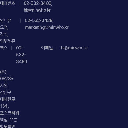
대표번호
02-532-3483,
단순한 의견이나 평가인지 소비자 정보 제공 등 공익적 목적이
hi@minwho.kr
있는지 허위사실이 포함되어 있는지 등을 종합적으로 검토해야
인터뷰
02-532-3428,
합니다." } }] }
요청,
marketing@minwho.kr
강연,
업무제휴
팩스
02-
이메일
hi@minwho.kr
532-
3486
(우)
06235
서울
강남구
테헤란로
134,
포스코타워
역삼, 11층
법무법인