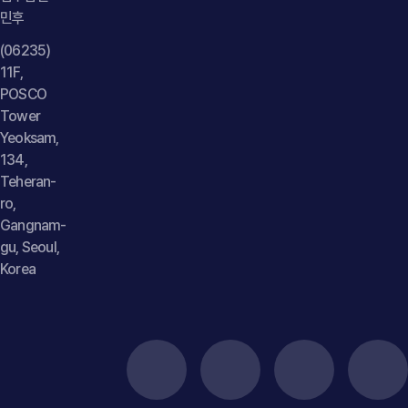
민후
(06235)
11F,
POSCO
Tower
Yeoksam,
134,
Teheran-
ro,
Gangnam-
gu, Seoul,
Korea