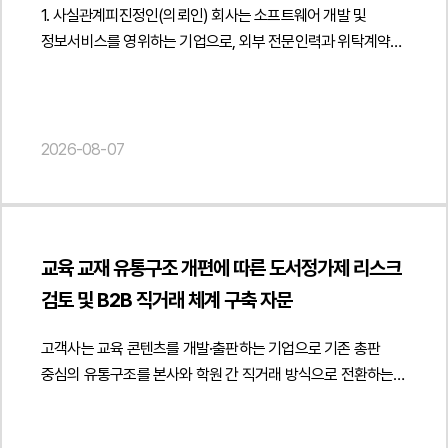
1. 사실관계피진정인(의뢰인) 회사는 소프트웨어 개발 및
정보서비스를 영위하는 기업으로, 외부 전문인력과 위탁계약을
체결하여 개발 컨설팅 용역을 제공받아 왔습니다. 이후 해당
용역 제공자는 자신이 실질적으로는 피진정인 회사의
근로자였다고 주장하면서, 미지급 임금과 퇴직금, 연차수당
등을 지급받지 못했다는 이유로 고용노동청에 임금체불 진정을
2026-08-07
제기하였습니다.진정인은 일정 기간 동안 피진정인 회사의
업무를 수행하였으나, 피진정인 회사는 진정인이 독립적인
사업자로서 위탁계약에 따라 용역을 제공한 것일 뿐 근로계약에
따라 근로를 제공한 사실은 없다고 주장하였습니다. 이에
교육 교재 유통구조 개편에 따른 도서정가제 리스크
법무법인 민후는 계약 체결 경위와 업무 수행 방식, 보수 지급
검토 및 B2B 직거래 체계 구축 자문
구조 및 실제 근무 형태 등을 종합적으로 분석하여 진정인의
근로자성이 인정되지 않는다는 점을 중심으로 적극적인 진정
고객사는 교육 콘텐츠를 개발·출판하는 기업으로 기존 총판
대응에 착수하였습니다.2. 이 사건의 주요 쟁점이 사건의 핵심
중심의 유통구조를 본사와 학원 간 직거래 방식으로 전환하는
쟁점은 진정인이 근로기준법상 보호 대상인 근로자인지, 아니면
과정에서 해당 거래가 도서정가제에 적합한지에 관한
독립적인 프리랜서 또는 용역계약상 사업자인지 여부였습니다.
법률자문을 요청하였습니다.법무법인 민후는 출판문화산업
구체적으로 피진정인 회사가 진정인의 업무 내용과 수행 과정을