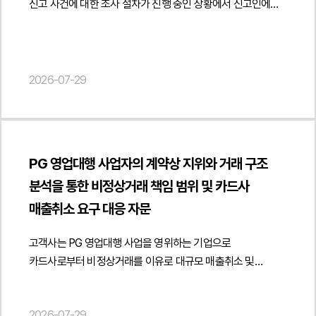
신고 사건에 대한 조사 절차가 진행 중인 상황에서 신고인에
데이터가 제공되는 구조를 고려하여 개인정보 제3자 제공
규제 적용 여부 검토 자문", "description": "게임 플랫폼 출시를
"mainEntityOfPage": { "@type": "WebPage", "@id": "
대한 권고사직을 검토하면서 관련 법률자문을 요청하였습니다.
동의서의 작성 방향을 검토하였습니다. 특히 제공받는 자의
위한 인허가·등급분류 및 게임산업 규제 대응에 관한
https://minwho.kr/kr/business/business_case_view.php?
법무법인 민후는 권고사직이 해고와 달리 근로자와 사용자의
범위, 개인정보 이용 목적, 제공되는 개인정보의 항목, 보유 및
법률자문을 진행하였습니다.", "datePublished": "2026-07-
idx=48127" } } { "@context": " https://schema.org",
합의에 따라 근로관계를 종료하는 절차라는 점을 전제로 해당
이용기간 등이 정보주체에게 충분히 예측 가능하도록 설계하는
29", "author": { "@type": "Person", "name": "양진영",
"@type": "FAQPage", "mainEntity": [{ "@type": "Question",
사안에서 권고사직이 직장 내 괴롭힘 신고에 대한 보복이나
2026-07-29
방안과 AI 학습, 연구, 공공데이터 개방 및 산업적 활용 목적까지
"jobTitle": "Attorney at Law", "url": "
"name": "업무지원계약을 체결했더라도 파트너사에
불이익조치로 해석될 가능성을 중점적으로 검토하였습니다.
포함할 수 있는 동의 범위를 함께 검토하여 실무적인 개선
https://minwho.kr/kr/company/lawyer.php?idx=12" },
사무공간을 제공하면 임대차로 인정될 수 있나요?",
특히 신고인의 업무 수행 태도와 업무상 소통 경과, 회사가
방향을 제시하였습니다.또한 기존 개인정보 동의서의 내용이
"publisher": { "@type": "Organization", "name": "법무법인",
"acceptedAnswer": { "@type": "Answer", "text": "계약
시행한 보호조치의 내용, 노동청 조사 진행 상황 등을
실제 데이터 개방 방식과 일치하는지 여부를 점검하고 향후
"logo": { "@type": "ImageObject", "url": "
명칭과 관계없이 실제 거래 구조를 기준으로 판단하므로
종합적으로 분석하여 권고사직의 사유가 직장 내 괴롭힘 신고와
공공데이터 플랫폼을 통한 지속적인 데이터 제공 과정에서도
https://minwho.kr/images/common/logo.png" } },
파트너사가 독립적으로 공간을 사용하고 대가를 지급한다면
PG 영업대행 사업자의 계약상 지위와 거래 구조
무관한 독립적인 사유에 기초하고 있음을 객관적으로 입증할 수
개인정보보호법상 법적 리스크를 최소화할 수 있도록 동의서와
"mainEntityOfPage": { "@type": "WebPage", "@id": "
업무지원계약도 임대차 또는 부동산 임대용역으로 평가될 수
분석을 통한 비정상거래 책임 범위 및 카드사
있는 자료를 충분히 확보할 필요가 있다는 점을
개인정보처리체계를 함께 정비하였습니다.법무법인 민후는
https://minwho.kr/kr/business/business_case_view.php?
있습니다." } }] }
안내하였습니다.아울러 권고사직을 진행하는 경우 사전에
매출취소 요구 대응 자문
이번 자문을 통해 고객사가 공공 플랫폼을 통한 개인정보 제3자
idx=48126" } } { "@context": " https://schema.org",
준비하여야 할 자료와 절차를 구체적으로 검토하였습니다.
제공 절차를 관련 법령과 개인정보보호위원회 가이드라인에
"@type": "FAQPage", "mainEntity": [{ "@type": "Question",
권고사직 제안 이전의 업무상 문제와 소통 기록, 보호조치 이행
고객사는 PG 영업대행 사업을 영위하는 기업으로
맞게 정비하고 AI 데이터 개방 과정에서 발생할 수 있는
"name": "이용자가 직접 게임을 제작하고 공유하는 플랫폼도
내역, 협의 과정에 관한 자료 등을 체계적으로 정리하고 충분한
카드사로부터 비정상거래를 이유로 대규모 매출취소 및
개인정보보호 리스크를 사전에 점검할 수 있도록
게임물 등급분류 의무가 발생하나요?", "acceptedAnswer": {
협의기간을 부여하여 근로자의 자유로운 의사결정이 보장될 수
원상회복을 요구하는 공문을 받은 후 이에 대한 자문을
지원하였습니다. { "@context": " https://schema.org",
"@type": "Answer", "text": "발생할 수 있습니다. 이용자 제작
있도록 절차를 진행하는 방안을 제시하였습니다. 또한 노동청의
요청하였습니다.법무법인 민후는 고객사의 계약상 지위와 실제
"@type": "Article", "headline": "개인정보 제3자 제공 자문 -
게임 플랫폼이라 하더라도 서비스 운영 방식과 게임물의 제공
2026-07-29
직장 내 괴롭힘 조사 결과가 확정되기 전후의 절차 진행 시기와