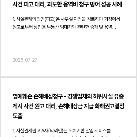
디지털 물류시스템 구축계약의 권리·의무와 지식재산권 구조를
사건 피고 대리, 과도한 용역비 청구 방어 성공 사례
명확히 정비하고 프로젝트 수행 과정에서 발생할 수 있는
계약상 리스크를 사전에 점검할 수 있도록 법률자문을
1. 사실관계의뢰인(피고)은 사무실 이전을 검토하던 과정에서
제공하였습니다. { "@context": " https://schema.org",
원고로부터 상업용 부동산 임대차와 관련한 중개 및 용역
"@type": "Article", "headline": "물류 자동화 시스템
서비스를 제공받았습니다. 원고는 의뢰인에게 신규 사무실을
구축계약의 권리·의무 및 계약 구조 정비 자문 (지식재산권 침해
소개하고 임대차계약 체결을 위한 일부 업무를 수행하였으나,
책임, 영업비밀 보호, 비밀유지의무 등)", "description": "디지털
의뢰인은 기존 사무실과의 재계약 가능성을 우선 검토하게
물류시스템 구축계약의 권리관계 정비 및 프로젝트 수행 리스크
되면서 원고에게 중개 업무의 중단을 요청하였습니다.이후 기존
2026-07-27
관리에 관한 법률자문을 진행하였습니다.", "datePublished":
건물과의 협상이 최종적으로 성사되지 않자 의뢰인은 다른
"2026-07-28", "author": { "@type": "Person", "name":
경로를 통해 새로운 사무실을 물색하였고, 별도의 소개를 받아
"양진영, 현수진", "jobTitle": "Attorney at Law", "url": "
임대인 측과 직접 협의를 진행하여 임대차계약을
https://minwho.kr/kr/company/lawyer.php?idx=12" },
체결하였습니다. 이에 원고는 자신이 계약 체결에 결정적인
"publisher": { "@type": "Organization", "name": "법무법인",
명예훼손 손해배상청구 - 경쟁업체의 허위사실 유출
역할을 하였다고 주장하면서 상당한 규모의 용역비(중개보수)
"logo": { "@type": "ImageObject", "url": "
게시 사건 원고 대리, 손해배상금 지급 화해권고결정
지급을 구하는 소송을 제기하였습니다.의뢰인은 원고가 단순히
https://minwho.kr/images/common/logo.png" } },
임대차 관련 정보를 전달하거나 계약서 초안을 전달한 것에
도출
"mainEntityOfPage": { "@type": "WebPage", "@id": "
불과할 뿐, 계약 조건 협상이나 계약 성립에 결정적인 역할을
https://minwho.kr/kr/business/business_case_view.php?
수행한 사실이 없으며, 최종 계약 역시 독립적인 경로를 통해
1. 사실관계원고 A사(의뢰인)는 위치기반 알림 서비스를
idx=48115" } } { "@context": " https://schema.org",