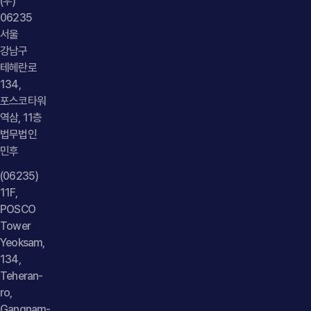
(우)
"publisher": { "@type": "Organization", "name": "법무법인",
과정에서 공식 블로그를 이용하여 게시행위를 하였다는 점을
06235
"logo": { "@type": "ImageObject", "url": "
근거로 피고 회사의 사용자책임 역시 적극적으로 주장하며
서울
https://minwho.kr/images/common/logo.png" } },
원고의 손해배상청구가 정당하다는 점을 설득력 있게
강남구
"mainEntityOfPage": { "@type": "WebPage", "@id": "
소명하였습니다.4. 사건의 결과 및 의의법원은 사건의 제반
테헤란로
https://minwho.kr/kr/business/business_case_view.php?
사정을 종합적으로 고려하여 화해권고결정을 하였고, 피고는
134,
bgu=view&idx=48113" } } { "@context": "
원고에게 손해배상금을 지급하도록 결정되었습니다. 이에 따라
포스코타워
https://schema.org", "@type": "FAQPage", "mainEntity": [{
역삼, 11층
원고는 허위사실 유포로 인한 손해에 대해 법적 구제를 받을 수
법무법인
"@type": "Question", "name": "부동산 중개인이 계약을
있게 되었습니다.이번 사건은 경쟁업체가 허위사실을 이용하여
민후
성사시키지 않아도 중개보수를 청구할 수 있나요?",
기업의 신용과 명예를 훼손한 경우 민사상 손해배상책임이
"acceptedAnswer": { "@type": "Answer", "text": "중개보수
인정될 수 있음을 확인하고, 기업의 영업상 신용을 효과적으로
(06235)
청구 여부는 실제 계약 체결에 대한 기여도와 중개행위의
보호한 의미 있는 사례입니다. { "@context": "
11F,
내용에 따라 판단되며, 계약 성립에 결정적인 역할이 인정되지
https://schema.org", "@type": "Article", "headline":
POSCO
않거나 실제 기여도가 제한적인 경우에는 과도한 용역비 청구가
Tower
"명예훼손 손해배상청구 - 경쟁업체의 허위사실 유출 게시 사건
Yeoksam,
받아들여지지 않을 수 있습니다." } }] }
원고 대리, 손해배상금 지급 화해권고결정 도출", "description":
134,
"경쟁업체의 허위사실 게시로 기업의 명예와 신용이 훼손된
Teheran-
사건에서 손해배상금 지급 화해권고결정을 이끌어낸 명예훼손
ro,
손해배상청구 성공 사례", "datePublished": "2026-07-27",
Gangnam-