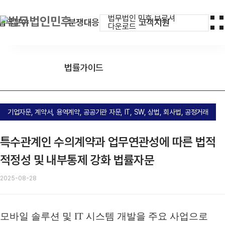
법무법인 민후 브로셔
업무분야
분쟁대응
고객지원
다운로드
법률가이드
기업자문, 계약서, 용역계약, 공공기관 자문, IT, SW, 상법, 회사법, 공정거래
특수관계인 수의계약과 업무연관성에 따른 법적
적정성 및 내부통제 강화 법률자문
2025-08-28
모바일 솔루션 및 IT 시스템 개발을 주요 사업으로