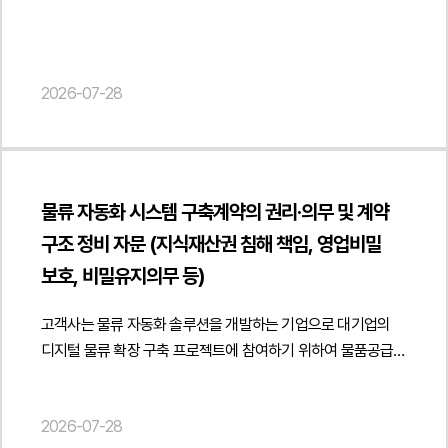
https://minwho.kr/images/common/logo.png" } },
이에 대한 대응 방안과 향후 분쟁 대응 절차에 관한 법률자문을
위반하지 않는 범위 내에서 활동이 가능한지 여부를 분석하고
있는 계약상 리스크를 사전에 관리할 수 있도록
"mainEntityOfPage": { "@type": "WebPage", "@id": "
제공하였습니다.
실제 업무 수행 과정에서 이해충돌이나 영업비밀 침해 문제가
지원하였습니다. 또한 제품 개발부터 양산 및 독점 공급까지
https://minwho.kr/kr/business/business_case_view.php?
발생하지 않도록 실무적인 유의사항을 제시하였습니다.또한
사업 구조 전반을 고려한 계약 체계를 마련하여 안정적인 사업
idx=48119" } } { "@context": " https://schema.org",
2026-07-28
향후 경쟁사 자문을 수행하는 경우 계약 상대방과의 분쟁을
추진이 가능하도록 법률자문을 제공하였습니다. { "@context":
"@type": "FAQPage", "mainEntity": [{ "@type": "Question",
예방하기 위한 대응 방안과 계약 조항의 보완 필요성도 함께
" https://schema.org", "@type": "Article", "headline":
"name": "해외 법인에서 DLP 보안솔루션으로 수집한 로그도
검토하였습니다. 이를 통해 자문계약의 목적을 훼손하지
"ODM 계약 검토 자문 – 독점 제조·공급 및 영업비밀보호 검토",
개인정보에 해당할 수 있나요?", "acceptedAnswer": {
않으면서도 전문적인 기술 자문 활동을 안정적으로 수행할 수
"description": "ODM 개발·전용 금형·독점 제조공급 계약의
"@type": "Answer", "text": "그럴 수 있습니다. IP 주소, PC
있는 계약 운영 방향과 리스크 관리 방안을 제안하였습니다.
권리관계 및 영업비밀보호에 관한 법률자문을
식별정보, 이메일 송수신 정보, 웹사이트 접속기록 등은 다른
물류 자동화 시스템 구축계약의 권리·의무 및 계약
법무법인 민후는 이번 자문을 통해 고객사가 특허 자문계약의
진행하였습니다.", "datePublished": "2026-07-28",
정보와 결합하여 특정 직원을 식별할 수 있다면 해외
구조 정비 자문 (지식재산권 침해 책임, 영업비밀
업무범위와 비밀유지의무를 명확히 이해하고 경쟁사 자문과
"author": { "@type": "Person", "name": "김경환, 현수진",
개인정보보호법상 개인정보로 평가될 가능성이 있습니다." } }] }
보호, 비밀유지의무 등)
관련하여 발생할 수 있는 계약상·영업비밀 관련 리스크를
"jobTitle": "Attorney at Law", "url": "
사전에 점검할 수 있도록 법률자문을 제공하였습니다. {
https://minwho.kr/kr/company/lawyer.php?idx=11" },
고객사는 물류 자동화 솔루션을 개발하는 기업으로 대기업의
"@context": " https://schema.org", "@type": "Article",
"publisher": { "@type": "Organization", "name": "법무법인",
디지털 물류 확장 구축 프로젝트에 참여하기 위하여 물품공급·
"headline": "특허 자문계약 검토 자문 - 업무범위,
"logo": { "@type": "ImageObject", "url": "
설치 계약을 체결하는 과정에서 계약서 전반에 대한 법률자문을
비밀유지의무 및 계약 위반 가능성 검토", "description":
https://minwho.kr/images/common/logo.png" } },
요청하였습니다.법무법인 민후는 계약의 목적과 수행 범위,
"특허기술 자문계약의 업무범위 및 경쟁사 자문 가능 여부에
"mainEntityOfPage": { "@type": "WebPage", "@id": "
2026-07-28
계약대금 지급 조건, 납품 및 검수 절차를 중심으로 프로젝트
관한 법률자문을 진행하였습니다.", "datePublished": "2026-
https://minwho.kr/kr/business/business_case_view.php?