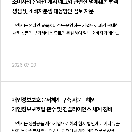
소비자의 온라인 게시 예고와 관련한 명예훼손 법적
노동위원회 및 법원 절차에서 회사의 정당성을 입증하기 위한
자료를 토대로 분석하였습니다. 또한 영업대행수수료만을
Law", "url": " https://minwho.kr/kr/company/lawyer.php?
쟁점 및 소비자분쟁 대응방안 검토 자문
증거 확보와 내부 의사결정 절차도 함께 안내하였습니다. 이를
지급받은 구조와 실제 거래 이익의 귀속 관계를 종합적으로
idx=11" }, "publisher": { "@type": "Organization", "name":
통해 직장 내 괴롭힘 신고자 보호와 기업의 인사권 행사 사이의
검토하여 고객사의 책임 범위를 법률적으로 정리하였습니다.
"법무법인", "logo": { "@type": "ImageObject", "url": "
고객사는 온라인 교육서비스를 운영하는 기업으로 과거 판매한
균형을 유지하면서 노동관계법상 리스크를 최소화할 수 있는
아울러 카드사가 문제 삼은 비정상거래 구조와 영세사업자
https://minwho.kr/images/common/logo.png" } },
교육 상품의 부가서비스 종료와 관련하여 일부 소비자가 계약
대응 방향을 제시하였습니다.법무법인 민후는 본 자문을 통해
수수료율 적용, 카드 리워드 수익 구조 등에 대하여 실제 수익
"mainEntityOfPage": { "@type": "WebPage", "@id": "
위반을 주장하며 유튜브와 온라인 커뮤니티에 게시글을
고객사가 직장 내 괴롭힘 신고인에 대한 권고사직 절차를 관련
귀속 주체와 거래 운영 구조를 분석하고 고객사가 해당 구조를
https://minwho.kr/kr/business/business_case_view.php?
게재하겠다고 예고하자 이에 대한 법률자문을 요청하였습니다.
법령에 맞게 검토하고 불이익조치로 평가될 가능성을 사전에
설계하거나 운영한 주체인지 여부를 중심으로 법적 쟁점을
idx=48125" } } { "@context": " https://schema.org",
법무법인 민후는 소비자가 게시를 예고한 온라인 글의 내용과
점검하여 노동관계 분쟁을 예방할 수 있도록 법률자문을
검토하였습니다. 또한 기존에 PG사를 통해 제출된 소명자료가
"@type": "FAQPage", "mainEntity": [{ "@type": "Question",
표현 방식을 중심으로 정보통신망법상 명예훼손 성립 가능성을
2026-07-29
제공하였습니다. { "@context": " https://schema.org",
고객사의 공식적인 책임 인정으로 해석되지 않도록 그 제출
"name": "공공데이터 플랫폼을 통해 불특정 다수가 데이터를
검토하였습니다. 특히 게시글이 단순한 의견 표명인지 객관적인
"@type": "Article", "headline": "직장 내 괴롭힘 신고 사건에서
경위와 효력을 함께 검토하고, 향후 분쟁에서 불리한 자료로
내려받는 경우에도 개인정보 제3자 제공 동의를 받을 수
사실의 적시인지 공익적 목적의 소비자 정보 공유인지 또는
신고인에 대한 권고사직의 적법성 및 노동관계법적 쟁점 검토
활용되지 않도록 대응 방향을 제시하였습니다.또한 카드사에
있나요?", "acceptedAnswer": { "@type": "Answer", "text":
기업을 비방하기 위한 목적이 인정될 수 있는지 등을
자문", "description": "직장 내 괴롭힘 신고인에 대한 권고사직
제출할 내용증명을 작성하여 고객사의 실제 역할과 거래 구조를
"제공받는 자를 특정하기 어려운 경우에는 범위와 유형을
종합적으로 분석하여 형사절차를 통한 대응의 실효성과 한계를
절차 및 불이익조치 예방에 관한 법률자문을 진행하였습니다.",
객관적으로 설명하고 실질적인 책임 주체에 대한 조치 필요성과
구체적으로 고지하는 방식으로 개인정보 제공 절차를 운영할 수
개인정보보호 문서체계 구축 자문 - 해외
검토하였습니다.아울러 소비자원 피해구제 절차와 민원 대응
"datePublished": "2026-07-29", "author": { "@type":
고객사에 대한 매출취소 요구의 부당성을 체계적으로 전달할 수
있습니다." } }] }
개인정보보호법 준수 및 컴플라이언스 체계 정비
과정에서 계약 체결 경위, 서비스 제공 내용, 고객 안내 이력 및
"Person", "name": "양진영", "jobTitle": "Attorney at Law",
있도록 내용을 구성하였습니다.법무법인 민후는 본 자문을 통해
내부 의사결정 과정을 중심으로 소명자료를 어떻게 구성하는
"url": " https://minwho.kr/kr/company/lawyer.php?idx=12" },
고객사가 비정상거래와 관련한 법적 책임 범위를 객관적인
고객사는 생활용품 제조기업으로 해외 현지 법인에 데이터 유출
것이 적절한지 검토하였습니다. 특히 과거 상담 내용과 실제
"publisher": { "@type": "Organization", "name": "법무법인",
거래자료를 바탕으로 명확히 정리하고 카드사의 매출취소
방지 보안솔루션을 도입하는 과정에서 해외 개인정보보호법에