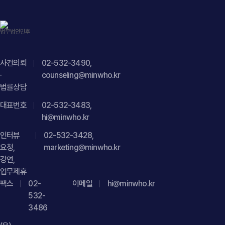
수행하였습니다.4. 사건의 결과 및 의의법원은 원고의 주장을
부담하여 공동으로 손해를 배상하여야 한다는 점법무법인
모두 받아들이지 않고, 원고가 청구한 용역비 상당 부분을
민후는 먼저 피고가 게시한 블로그 게시글의 작성 경위와 표현
인정하지 않았습니다. 그 결과 의뢰인은 원고가 주장한 과도한
방식, 보도자료를 편집하여 원고만을 특정한 형태로 부각한
용역비 지급 책임을 부담하지 않게 되었고, 실제 인정 범위도
내용 등을 면밀히 분석하였습니다. 이를 토대로 일반 소비자나
제한되어 경제적 부담을 크게 줄일 수 있었습니다.이 사건은
거래처가 원고 회사를 개인정보를 유출한 업체로 오인할
사건의뢰
02-532-3490,
부동산 중개·용역 분쟁에서도 실제 계약 체결에 대한 기여
·
가능성이 충분하며, 이는 단순한 의견 표명이 아니라 객관적
counseling@minwho.kr
법률상담
정도와 중개행위의 실질을 객관적인 자료로 입증하면 과도한
사실과 다른 허위사실의 적시에 해당한다는 점을 집중적으로
용역비 청구를 효과적으로 방어할 수 있음을 보여준
주장하였습니다. 또한 이미 동일한 사실관계에 대해 형사
대표번호
02-532-3483,
사례입니다. { "@context": " https://schema.org", "@type":
절차에서 명예훼손이 인정되어 약식명령이 내려졌고, 민사
hi@minwho.kr
"Article", "headline": "용역비청구소송 - 사무실 임대차
가처분에서도 게시행위의 위법성이 인정되었다는 점을 근거로
인터뷰
02-532-3428,
중개보수 청구 사건 피고 대리, 과도한 용역비 청구 방어 성공
피고의 책임을 입증하였습니다.아울러 본 법인은 원고 회사의
요청,
marketing@minwho.kr
사례", "description": "사무실 임대차 중개보수 분쟁에서 계약
사업 특성상 개인정보 보호에 대한 신뢰가 핵심 경쟁력이라는
강연,
체결 기여도와 실제 중개행위를 입증하여 과도한 용역비 청구를
점을 강조하였습니다. 허위 게시글이 거래처와 이용자들의
업무제휴
효과적으로 방어한 사례", "datePublished": "2026-07-27",
신뢰를 저하시켜 영업활동과 기업 이미지에 상당한 악영향을
팩스
02-
이메일
hi@minwho.kr
"author": { "@type": "Person", "name": "김경환", "jobTitle":
미칠 수 있다는 점을 구체적으로 설명하고, 실제 문의와 항의가
532-
"Attorney at Law", "url": "
발생하는 등 사업 수행에도 부정적인 영향이 있었음을
3486
https://minwho.kr/kr/company/lawyer.php?idx=11" },
입증하였습니다. 또한 게시글 작성자가 피고 회사의 업무 수행