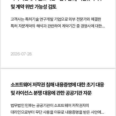
정비하는 방향을 제시하였습니다.아울러 제조사의 레시피와
유지하면서도 현지 개인정보 보호 규제를 준수할 수 있는
https://minwho.kr/kr/company/lawyer.php?idx=11" },
및 계약 위반 가능성 검토
배합비, 제조공정, 전용 금형 구조, 전용 기계 설계, 생산 노하우,
운영체계를 마련하도록 실무적인 의견을 제공하였습니다.
"publisher": { "@type": "Organization", "name": "법무법인",
품질관리 자료 및 협력업체 정보 등 핵심 기술정보가
법무법인 민후는 본자문을 통해 고객사가 해외 법인의 DLP
"logo": { "@type": "ImageObject", "url": "
고객사는 특허기술 연구개발 기업으로 외부 전문가와 체결한
영업비밀과 고유 기술로 보호될 수 있도록 비밀유지와
보안솔루션 운영 과정에서 발생할 수 있는 개인정보보호 및
https://minwho.kr/images/common/logo.png" } },
특허 자문계약의 해석과 관련하여 계약기간 중 경쟁사에 대한
지식재산권 조항을 중점적으로 검토하였습니다. 또한 제품 개발
근로자 모니터링 관련 법적 리스크를 사전에 점검하고 현지
"mainEntityOfPage": { "@type": "WebPage", "@id": "
자문 제공이 가능한지 여부에 관한 법률자문을 요청하였습니다.
과정에서 형성되는 결과물과 제조사가 기존부터 보유하고 있던
법령에 부합하는 내부 운영체계와 컴플라이언스 체계를 구축할
https://minwho.kr/kr/business/business_case_view.php?
법무법인 민후는 자문계약의 목적과 계약 조항을 중심으로 자문
기술, 캐릭터 IP의 권리관계를 명확히 구분하여 계약 종료
수 있도록 지원하였습니다. { "@context": "
idx=48120" } } { "@context": " https://schema.org",
업무의 범위와 계약상 의무를 종합적으로 분석하였습니다. 특히
이후에도 기술 유출이나 권리 분쟁이 발생하지 않도록 계약
https://schema.org", "@type": "Article", "headline": "해외
"@type": "FAQPage", "mainEntity": [{ "@type": "Question",
계약서에 규정된 자문 대상과 기술 범위, 비밀유지의무의 내용
2026-07-28
체계를 보완하였습니다.또한 최소 보장 발주수량, 독점 제조·
법인의 DLP 보안솔루션 운영과 개인정보보호 규제에 관한
"name": "해외 직원의 개인정보를 국내 본사에서 직접
및 계약 해석 기준을 검토하여 계약 상대방과 경쟁관계에 있는
공급기간, 검수 및 품질관리 기준, 식품 표시사항, 바코드 운영,
법률자문", "description": "해외 법인 대상 DLP 보안솔루션
관리하려면 어떤 문서를 준비해야 하나요?",
기업에 대한 자문이 계약 위반으로 평가될 가능성이 있는지를
계약 종료 및 비용 정산 등 장기간 제조·공급 관계에서 중요한
운영과 개인정보보호 규제 대응에 관한 법률자문을
"acceptedAnswer": { "@type": "Answer", "text": "해외
면밀히 분석하였습니다. 또한 계약서에 명시적인 경업금지
계약 조항을 함께 검토하였습니다. 이를 통해 제품 개발
진행하였습니다.", "datePublished": "2026-07-28",
직원의 개인정보를 국내 본사에서 수집·관리하거나
조항이 존재하는지 여부와 각 조항의 해석을 중심으로 계약상
단계부터 양산, 유통 및 사업 운영 전반에 걸쳐 발생할 수 있는
"author": { "@type": "Person", "name": "김경환, 현수진",
국외이전하는 경우에는 개인정보 수집·이용 동의, 국외이전
소프트웨어 저작권 침해 내용증명에 대한 초기 대응
제한 범위를 검토하였습니다.아울러 특허 분야 자문업무의
계약상 리스크를 최소화하고 안정적인 공급체계를 구축할 수
"jobTitle": "Attorney at Law", "url": "
동의, DPA, DPIA, TIA 등 필요한 개인정보보호 문서를
및 라이선스 분쟁 대응에 관한 공공기관 자문
특성을 고려하여 일반적인 기술 자문과 계약 상대방의 핵심
있도록 실무적인 검토 의견을 제공하였습니다.법무법인 민후는
https://minwho.kr/kr/company/lawyer.php?idx=11" },
마련하는 것이 바람직합니다." } }] }
기술정보를 활용하는 자문의 법적 차이를 함께 검토하였습니다.
이번 자문을 통해 고객사가 ODM 개발·독점 제조·공급계약의
"publisher": { "@type": "Organization", "name": "법무법인",
법무법인 민후는 공공기관이 소프트웨어 저작권자의
특히 동일하거나 밀접한 기술 분야에서 자문을 수행하는
권리관계와 비용 구조를 명확히 정비하고 제조기술과
"logo": { "@type": "ImageObject", "url": "
대리인으로부터 무단 사용을 이유로 내용증명을 받은 사안에서
경우에도 계약상 비밀유지의무와 영업비밀보호 의무를
영업비밀을 보호하면서 장기적인 사업 운영 과정에서 발생할 수