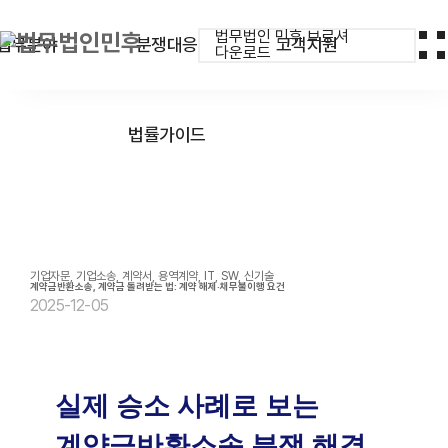
법무법인 민후 브로셔
업무분야
분쟁대응
고객지원
다운로드
법률가이드
기업자문, 기업소송, 계약서, 용역계약, IT, SW, 신기술
계약금반환소송, 계약금 돌려받는 법: 계약 해제·채무불이행 요건
2025-12-05
실제 승소 사례로 보는
계약금반환소송 분쟁 해결