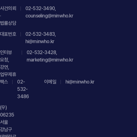
"logo": { "@type": "ImageObject", "url": "
운영 방식, 매출과 수익의 귀속 구조, 거래를 설계·운영한 주체
사건의뢰
02-532-3490,
https://minwho.kr/images/common/logo.png" } },
등을 종합적으로 검토해야 책임 여부를 판단할 수 있습니다." }
·
counseling@minwho.kr
"mainEntityOfPage": { "@type": "WebPage", "@id": "
}] }
법률상담
https://minwho.kr/kr/business/business_case_view.php?
대표번호
idx=48122" } } { "@context": " https://schema.org",
02-532-3483,
hi@minwho.kr
"@type": "FAQPage", "mainEntity": [{ "@type": "Question",
"name": "소비자가 온라인 커뮤니티에 기업을 비판하는 글을
인터뷰
02-532-3428,
올리면 바로 명예훼손으로 처벌할 수 있나요?",
요청,
marketing@minwho.kr
"acceptedAnswer": { "@type": "Answer", "text": "반드시
강연,
그렇지는 않습니다. 게시글의 내용이 객관적인 사실의 적시인지
업무제휴
팩스
단순한 의견이나 평가인지 소비자 정보 제공 등 공익적 목적이
02-
이메일
hi@minwho.kr
532-
있는지 허위사실이 포함되어 있는지 등을 종합적으로 검토해야
3486
합니다." } }] }
(우)
06235
서울
강남구
테헤란로