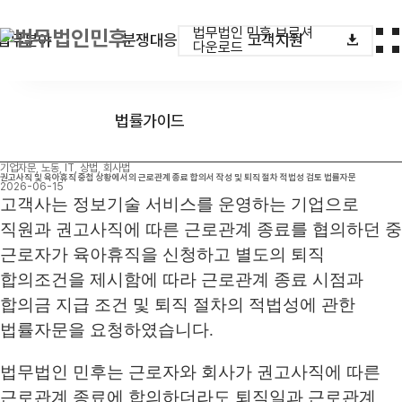
법무법인 민후 브로셔
업무분야
분쟁대응
고객지원
다운로드
법률가이드
기업자문, 노동, IT, 상법, 회사법
권고사직 및 육아휴직 중첩 상황에서의 근로관계 종료 합의서 작성 및 퇴직 절차 적법성 검토 법률자문
2026-06-15
고객사는 정보기술 서비스를 운영하는 기업으로
직원과 권고사직에 따른 근로관계 종료를 협의하던 중
근로자가 육아휴직을 신청하고 별도의 퇴직
합의조건을 제시함에 따라 근로관계 종료 시점과
합의금 지급 조건 및 퇴직 절차의 적법성에 관한
법률자문을 요청하였습니다.
법무법인 민후는 근로자와 회사가 권고사직에 따른
근로관계 종료에 합의하더라도 퇴직일과 근로관계