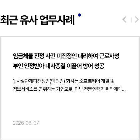
최근 유사 업무사례
임금체불 진정 사건 피진정인 대리하여 근로자성
부인 인정받아 내사종결 이끌어 방어 성공
1. 사실관계피진정인(의뢰인) 회사는 소프트웨어 개발 및
정보서비스를 영위하는 기업으로, 외부 전문인력과 위탁계약을
체결하여 개발 컨설팅 용역을 제공받아 왔습니다. 이후 해당
용역 제공자는 자신이 실질적으로는 피진정인 회사의
근로자였다고 주장하면서, 미지급 임금과 퇴직금, 연차수당
등을 지급받지 못했다는 이유로 고용노동청에 임금체불 진정을
2026-08-07
제기하였습니다.진정인은 일정 기간 동안 피진정인 회사의
업무를 수행하였으나, 피진정인 회사는 진정인이 독립적인