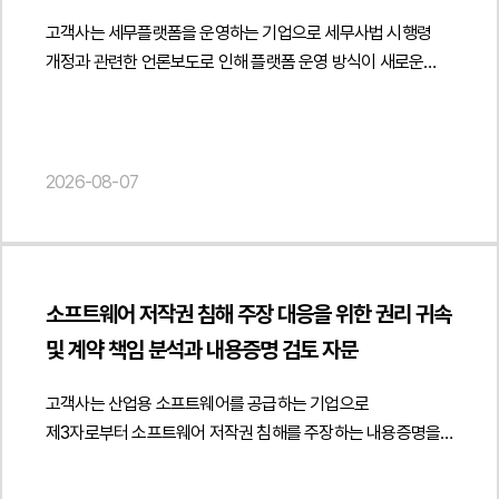
세금계산서 발행 등 거래의 실질을 입증할 수 있는 요소를 함께
주장과 조력진정인은 근로자가 아닌 독립적인 프리랜서 용역
고객사는 세무플랫폼을 운영하는 기업으로 세무사법 시행령
검토하여 직거래 정책이 적법하게 운영될 수 있는 기준을
제공자라는 점업무 수행 과정에서 사용자의 구체적인 지휘·
개정과 관련한 언론보도로 인해 플랫폼 운영 방식이 새로운
제시하였습니다.아울러 학생 대상 판매 과정에서 도서정가제
감독이 존재하지 않았다는 점근무시간과 근무장소에 구속되지
광고 규제에 위반될 가능성이 있는지에 관한 자문을
준수 의무와 책임이 누구에게 귀속되는지, 공급사와 판매자인
않은 독립적인 업무 형태였다는 점용역대금 지급 구조로 근로의
요청하였습니다.법무법인 민후는 개정 세무사법과 세무사법
학원의 법적 지위를 구분하여 분석하였습니다. 또한 채택
대가인 임금과 성격이 다르다는 점다른 회사에서도 동시에
시행령의 광고 규정을 중심으로 플랫폼의 운영 구조를 면밀히
검토용 견본의 무상 제공과 비매품 운영 방식, 일정 수량 구매 시
업무를 수행하는 등 사용자에 대한 전속성이 없었다는 점설령
분석하였습니다. 특히 시행령상 세무사가 자신의 사무소명과
2026-08-07
추가 도서를 제공하는 증정 정책이 도서정가제상 경제적 이익
근로자성이 일부 인정되더라도 진정인의 임금 산정 및 청구
성명을 표시하여 광고하도록 한 규정의 취지와 적용 범위를
제공에 해당할 가능성도 함께 검토하였습니다. 이와 함께
금액은 과다하다는 점법무법인 민후는 먼저 계약서,
검토하고 언론에서 언급한 '간접광고 금지'가 실제 법령에
공급계약에 학원의 도서정가제 준수 의무, 온라인 재판매 제한,
세금계산서, 법인등기부등본, 사실확인서 등 다양한 객관적
명시된 개념인지 여부를 법령 문언과 입법 취지를 기준으로
위반 시 책임 귀속 및 계약 해지 조항 등을 명확히 규정하여 향후
자료를 확보하여 진정인이 피진정인 회사와 근로계약을 체결한
분석하였습니다. 또한 플랫폼을 이용한 광고 자체가 금지되는
분쟁과 규제 리스크를 예방할 수 있는 계약 체계를
것이 아니라 별도 법인을 통해 위탁계약에 따른 개발 컨설팅
소프트웨어 저작권 침해 주장 대응을 위한 권리 귀속
것이 아니라 소비자를 오인시키거나 세무사 명의 및 소속관계를
제안하였습니다.또한 사업자 간 거래임을 객관적으로 입증하기
용역을 제공한 독립 사업자라는 점을 구체적으로 입증하였으며,
및 계약 책임 분석과 내용증명 검토 자문
허위로 표시하는 광고를 제한하기 위한 규정이라는 점을
위한 계약서 작성 방식과 거래 증빙자료 관리, 공급 이후의 운영
용역대금이 세금계산서를 통해 지급된 점과 근로소득세가
중심으로 법적 해석을 제시하였습니다.아울러 고객사가
정책까지 함께 검토하였습니다. 이를 통해 유통구조를
원천징수되지 않았던 점 등을 종합하여 보수의 성격이 임금이
고객사는 산업용 소프트웨어를 공급하는 기업으로
운영하는 세무사 프로필 발송 서비스와 메인 배너 광고,
변경하면서도 도서정가제와 관련 법령을 준수할 수 있는
아닌 용역대금임을 논리적으로 설명하였습니다.또한 진정인의
제3자로부터 소프트웨어 저작권 침해를 주장하는 내용증명을
검색광고 문구 등이 시행령상 허위·과장광고나 소비자 오인
운영체계를 마련하고 향후 유통 과정에서 발생할 수 있는 법적
실제 업무 수행 방식에 대해서도 면밀히 검토하여 진정인은
수령한 후 이에 대한 법률자문을 요청하였습니다.법무법인
광고, 무료·최저가 광고 등에 해당할 가능성을 각각
리스크를 최소화할 수 있도록 실무적인 의견을 제공하였습니다.
정해진 출퇴근 시간이나 근무장소에 구속되지 않았고, 주기적인
민후는 상대방이 제시한 저작권등록의 법적 효력을 중심으로
검토하였습니다. 특히 플랫폼이 세무대리의 직접적인 주체인