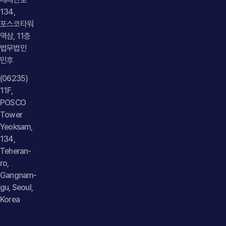
134,
포스코타워
역삼, 11층
법무법인
민후
(06235)
11F,
POSCO
Tower
Yeoksam,
134,
Teheran-
ro,
Gangnam-
gu, Seoul,
Korea