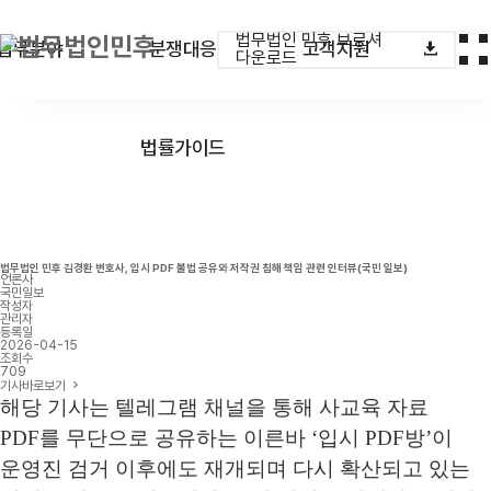
법무법인 민후 브로셔
업무분야
분쟁대응
고객지원
다운로드
법률가이드
법무법인 민후 김경환 변호사, 입시 PDF 불법 공유와 저작권 침해 책임 관련 인터뷰(국민 일보)
언론사
국민일보
작성자
관리자
등록일
2026-04-15
조회수
709
기사바로보기
해당 기사는 텔레그램 채널을 통해 사교육 자료
PDF
를 무단으로 공유하는 이른바
‘
입시
PDF
방
’
이
운영진 검거 이후에도 재개되며 다시 확산되고 있는