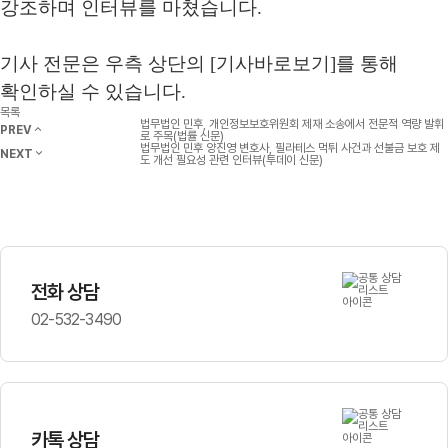
강조하며 인터뷰를 마쳤습니다
.
기사 전문은 우측 상단의
[
기사바로보기
]
를 통해
확인하실 수 있습니다
.
목록
법무법인 민후, 개인정보보호위원회 제재 소송에서 전문적 역량 발휘
PREV
로 주목(법률 신문)
법무법인 민후 양진영 변호사, 필라테스 먹튀 사건과 선불금 보호 제
NEXT
도 개선 필요성 관련 인터뷰(투데이 신문)
전화 상담
02-532-3490
카톡 상담