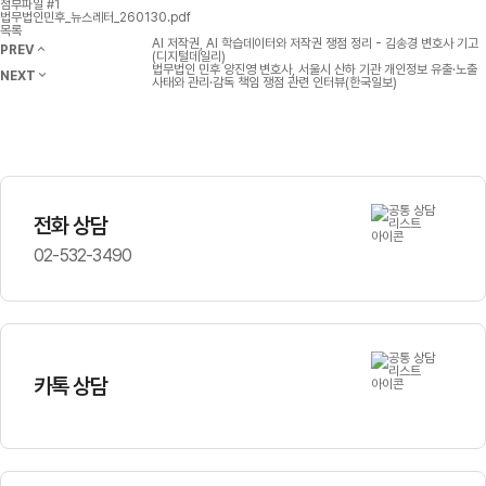
첨부파일 #1
법무법인민후_뉴스레터_260130.pdf
목록
AI 저작권, AI 학습데이터와 저작권 쟁점 정리 - 김송경 변호사 기고
PREV
(디지털데일리)
법무법인 민후 양진영 변호사, 서울시 산하 기관 개인정보 유출·노출
NEXT
사태와 관리·감독 책임 쟁점 관련 인터뷰(한국일보)
전화 상담
02-532-3490
카톡 상담