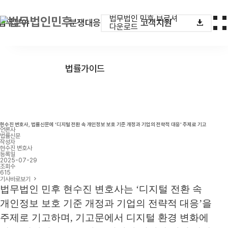
법무법인 민후 브로셔
업무분야
분쟁대응
고객지원
다운로드
법률가이드
현수진 변호사, 법률신문에 ‘디지털 전환 속 개인정보 보호 기준 개정과 기업의 전략적 대응' 주제로 기고
언론사
법률신문
작성자
현수진 변호사
등록일
2025-07-29
조회수
615
기사바로보기
법무법인 민후 현수진 변호사는
‘
디지털 전환 속
개인정보 보호 기준 개정과 기업의 전략적 대응
’
을
주제로 기고하며
,
기고문에서 디지털 환경 변화에