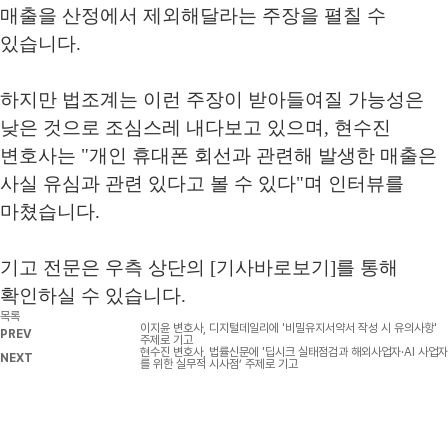
매출을 산정에서 제외해달라는 주장을 펼칠 수
있습니다
.
하지만 법조계는 이런 주장이 받아들여질 가능성은
낮은 것으로 조심스레 내다보고 있으며
,
현수진
변호사는
"
개인 휴대폰 회선과 관련해 발생한 매출은
사실 유심과 관련 있다고 볼 수 있다
"
며 인터뷰를
마쳤습니다
.
기고 전문은 우측 상단의
[
기사바로보기
]
를 통해
확인하실 수 있습니다
.
목록
이지윤 변호사, 디지털데일리에 '비밀유지서약서 작성 시 유의사항'
PREV
주제로 기고
현수진 변호사, 법률신문에 '딥시크 실태점검과 해외사업자·AI 사업자
NEXT
를 위한 실무적 시사점’ 주제로 기고