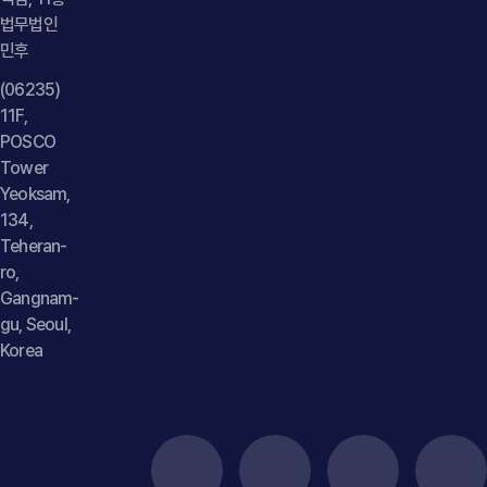
법무법인
민후
(06235)
11F,
POSCO
Tower
Yeoksam,
134,
Teheran-
ro,
Gangnam-
gu, Seoul,
Korea