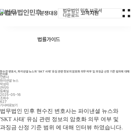
법무법인 민후 브로셔
업무분야
분쟁대응
고객지원
다운로드
법률가이드
현수진 변호사, 파이낸셜 뉴스와 'SKT 사태' 유심 관련 정보의 암호화 의무 여부 및 과징금 산정 기준 범위에 대해
인터뷰
언론사
파이낸셜 뉴스
작성자
관리자
등록일
2025-05-16
조회수
627
기사바로보기
법무법인 민후 현수진 변호사는 파이낸셜 뉴스와
'SKT
사태
'
유심 관련 정보의 암호화 의무 여부 및
과징금 산정 기준 범위 에 대해 인터뷰 하였습니다
.